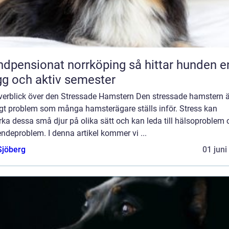
ensionat norrköping så hittar hunden en
gg och aktiv semester
verblick över den Stressade Hamstern Den stressade hamstern är
igt problem som många hamsterägare ställs inför. Stress kan
ka dessa små djur på olika sätt och kan leda till hälsoproblem 
ndeproblem. I denna artikel kommer vi ...
Sjöberg
01 juni