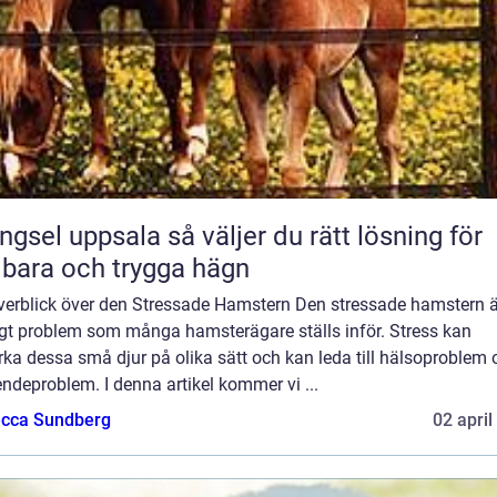
 uppsala så väljer du rätt lösning för
lbara och trygga hägn
verblick över den Stressade Hamstern Den stressade hamstern är
igt problem som många hamsterägare ställs inför. Stress kan
ka dessa små djur på olika sätt och kan leda till hälsoproblem 
ndeproblem. I denna artikel kommer vi ...
cca Sundberg
02 april