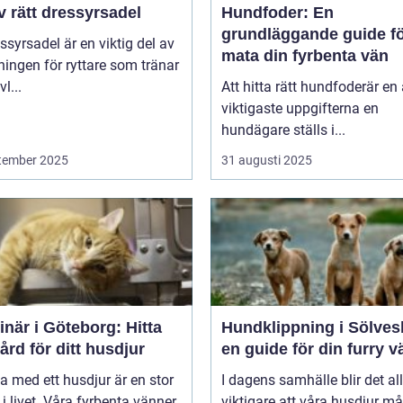
v rätt dressyrsadel
Hundfoder: En
grundläggande guide fö
ssyrsadel är en viktig del av
mata din fyrbenta vän
ningen för ryttare som tränar
l...
Att hitta rätt hundfoderär en
viktigaste uppgifterna en
hundägare ställs i...
tember 2025
31 augusti 2025
inär i Göteborg: Hitta
Hundklippning i Sölves
vård för ditt husdjur
en guide för din furry v
va med ett husdjur är en stor
I dagens samhälle blir det all
 i livet. Våra fyrbenta vänner
viktigare att våra husdjur må