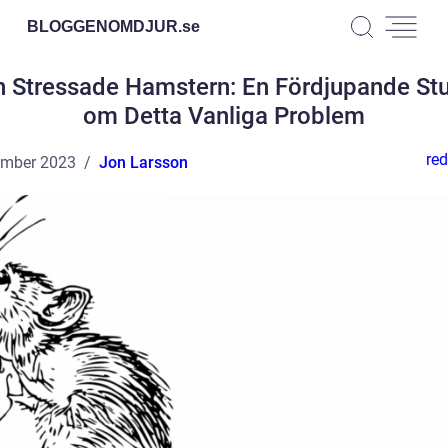
BLOGGENOMDJUR.
se
 Stressade Hamstern: En Fördjupande St
om Detta Vanliga Problem
red
ember 2023
Jon Larsson