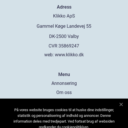
Adress
web:
www.klikko.dk
Menu
Annonsering
Om oss
Cookies
På vores website bruges cookies til at huske dine indstillinger,
Kontakta oss
statistik og personalisering af indhold og annoncer. Denne
Sitemap
information deles med tredjepart. Ved fortsat brug af websiden
godkender du cookiepolitikken.