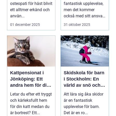
osteopati för häst blivit
fantastisk upplevelse,
ett alltmer erkänd och
men det kommer
använ...
också med sitt ansvar.
A...
01 december 2025
31 oktober 2025
Kattpensionat i
Skidskola för barn
Jönköping: Ett
i Stockholm: En
andra hem för din
värld av snö och
katt
äventyr
Letar du efter ett tryggt
Att lära sig åka skidor
och kärleksfullt hem
är en fantastisk
för din katt medan du
upplevelse för barn.
är bortrest? Ett...
Det är en ro...