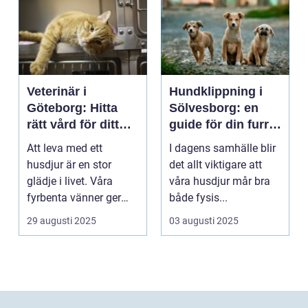
Veterinär i
Hundklippning i
Göteborg: Hitta
Sölvesborg: en
rätt vård för ditt
guide för din furry
husdjur
vän
Att leva med ett
I dagens samhälle blir
husdjur är en stor
det allt viktigare att
glädje i livet. Våra
våra husdjur mår bra
fyrbenta vänner ger
både fysis...
os...
29 augusti 2025
03 augusti 2025