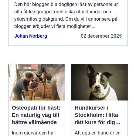
Den här bloggen blir dagligen läst av personer ur
alla åldersgrupper med olika utbildningar och
yrkesmässig bakgrund. Om du vill annonsera på
bloggen erbjuder vi flera möjligheter.
Bannerannonser är endast ett av alternativen.
Johan Norberg
02 december 2025
Kontakta redaktionen så...
Osteopati för häst:
Hundkurser i
En naturlig väg till
Stockholm: Hitta
bättre välmående
rätt kurs för dig
och din hund
Inom djurvården har
Att äga en hund är en