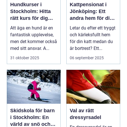
Hundkurser i
Kattpensionat i
Stockholm: Hitta
Jönköping: Ett
rätt kurs för dig
andra hem för din
och din hund
katt
Att äga en hund är en
Letar du efter ett tryggt
fantastisk upplevelse,
och kärleksfullt hem
men det kommer också
för din katt medan du
med sitt ansvar. A...
är bortrest? Ett...
31 oktober 2025
06 september 2025
Skidskola för barn
Val av rätt
i Stockholm: En
dressyrsadel
värld av snö och