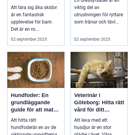
En dressyrsadel är en
äventyr
Att lära sig åka skidor
viktig del av
är en fantastisk
utrustningen för ryttare
upplevelse för barn.
som tränar och tävl...
Det är en ro...
02 september 2025
02 september 2025
Hundfoder: En
Veterinär i
grundläggande
Göteborg: Hitta rätt
guide för att mata
vård för ditt
din fyrbenta vän
husdjur
Att hitta rätt
Att leva med ett
hundfoderär en av de
husdjur är en stor
viktigaste uppgifterna
glädje i livet. Våra