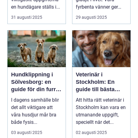
en hundägare ställs i...
fyrbenta vänner ger
os...
31 augusti 2025
29 augusti 2025
Hundklippning i
Veterinär i
Sölvesborg: en
Stockholm: En
guide för din furry
guide till bästa
vän
vård för ditt djur
I dagens samhälle blir
Att hitta rätt veterinär i
det allt viktigare att
Stockholm kan vara en
våra husdjur mår bra
utmanande uppgift,
både fysis...
speciellt när det...
03 augusti 2025
02 augusti 2025