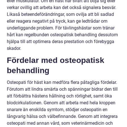
eller muskulatur. Om en häst har svårt att böja sig eller
verkar ovillig att arbeta kan det också signalera besvär.
Likaså beteendeförändringar, som ovilja att bli sadlad
eller reagera negativt på tryck, kan ge ledtrådar om
underliggande problem. För tävlingshästar som tränar
hårt kan regelbunden osteopatisk behandling dessutom
hjälpa till att optimera deras prestation och förebygga
skador.
Fördelar med osteopatisk
behandling
Osteopati för häst kan medföra flera påtagliga fördelar.
Förutom att lindra smärta och spänningar bidrar den till
att förbättra hästens hållning och rörlighet, samt öka
blodcirkulationen. Genom att arbeta med hela kroppen
snarare än enskilda symtom, stödjer osteopatin en
långvarig hälsa och välbefinnande. Genom att integrera
osteopati med annan vård, som veterinärmedicin och