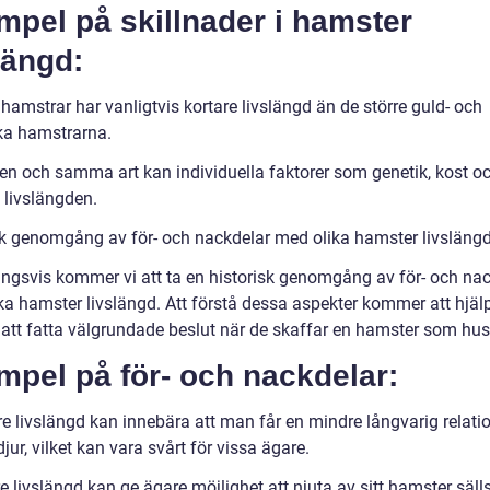
pel på skillnader i hamster
längd:
amstrar har vanligtvis kortare livslängd än de större guld- och
ka hamstrarna.
en och samma art kan individuella faktorer som genetik, kost o
 livslängden.
sk genomgång av för- och nackdelar med olika hamster livsläng
ingsvis kommer vi att ta en historisk genomgång av för- och na
ka hamster livslängd. Att förstå dessa aspekter kommer att hjäl
 att fatta välgrundade beslut när de skaffar en hamster som hus
pel på för- och nackdelar:
re livslängd kan innebära att man får en mindre långvarig relat
djur, vilket kan vara svårt för vissa ägare.
 livslängd kan ge ägare möjlighet att njuta av sitt hamster säll