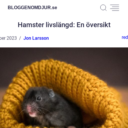
BLOGGENOMDJUR.
se
Hamster livslängd: En översikt
red
ber 2023
Jon Larsson