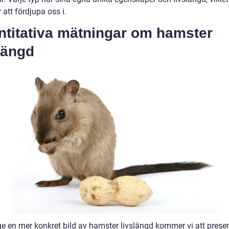
att fördjupa oss i.
ntitativa mätningar om hamster
längd
 ge en mer konkret bild av hamster livslängd kommer vi att prese