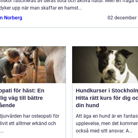
iskor fascineras av deras söta och aktiva natur. Men en fråga 
dyker upp när man skaffar en hamst...
n Norberg
02 december
pati för häst: En
Hundkurser i Stockhol
lig väg till bättre
Hitta rätt kurs för dig o
ående
din hund
jurvården har osteopati för
Att äga en hund är en fantas
livit ett alltmer erkänd och
upplevelse, men det kommer
..
också med sitt ansvar. A...