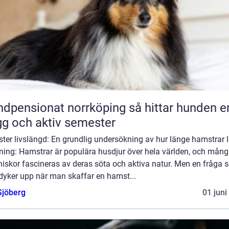
ensionat norrköping så hittar hunden en
gg och aktiv semester
ter livslängd: En grundlig undersökning av hur länge hamstrar l
dning: Hamstrar är populära husdjur över hela världen, och mån
iskor fascineras av deras söta och aktiva natur. Men en fråga 
dyker upp när man skaffar en hamst...
Sjöberg
01 juni