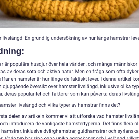
 livslängd: En grundlig undersökning av hur länge hamstrar lev
dning:
r är populära husdjur över hela världen, och många människor
ras av deras söta och aktiva natur. Men en fråga som ofta dyker
far en hamster är hur länge de faktiskt lever. I denna artikel k
n djupgående översikt över hamster livslängd, inklusive olika typ
r, deras popularitet och faktorer som kan påverka deras livsläng
hamster livslängd och vilka typer av hamstrar finns det?
rsta delen av artikeln kommer vi att utforska vad hamster livslä
och introducera de vanligaste hamstertyperna. Det finns flera ol
v hamstrar, inklusive dvärghamstrar, guldhamstrar och syrianska
. Varje typ har sina egna unika egenskaper och livslängd, vilket