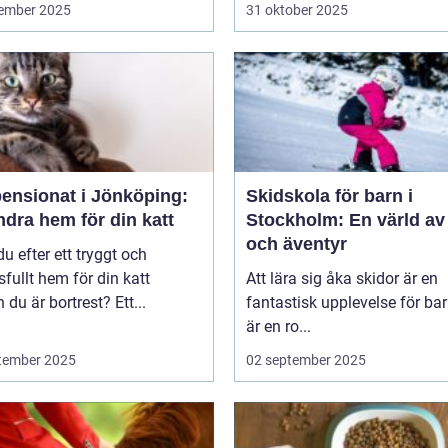
ember 2025
31 oktober 2025
pensionat i Jönköping:
Skidskola för barn i
ndra hem för din katt
Stockholm: En värld av
och äventyr
du efter ett tryggt och
sfullt hem för din katt
Att lära sig åka skidor är en
du är bortrest? Ett...
fantastisk upplevelse för bar
är en ro...
tember 2025
02 september 2025