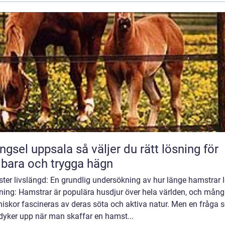
 uppsala så väljer du rätt lösning för
lbara och trygga hägn
ter livslängd: En grundlig undersökning av hur länge hamstrar l
dning: Hamstrar är populära husdjur över hela världen, och mån
iskor fascineras av deras söta och aktiva natur. Men en fråga 
dyker upp när man skaffar en hamst...