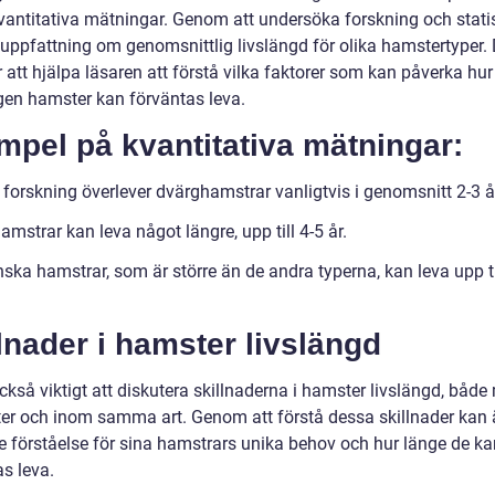
vantitativa mätningar. Genom att undersöka forskning och stati
 uppfattning om genomsnittlig livslängd för olika hamstertyper. 
att hjälpa läsaren att förstå vilka faktorer som kan påverka hur
gen hamster kan förväntas leva.
pel på kvantitativa mätningar:
 forskning överlever dvärghamstrar vanligtvis i genomsnitt 2-3 å
mstrar kan leva något längre, upp till 4-5 år.
ska hamstrar, som är större än de andra typerna, kan leva upp ti
lnader i hamster livslängd
ckså viktigt att diskutera skillnaderna i hamster livslängd, både
rter och inom samma art. Genom att förstå dessa skillnader kan 
re förståelse för sina hamstrars unika behov och hur länge de ka
s leva.