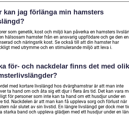
r kan jag förlänga min hamsters
vslängd?
orer som genetik, kost och miljö kan påverka en hamsters livslä
 en hälsosam hamster från en ansvarig uppfödare och ge den en
serad och näringsrik kost. Se också till att din hamster har
äckligt med utrymme och en stimulerande miljö att leva i.
ka för- och nackdelar finns det med oli
msterlivslängder?
ördel med kortare livslängd hos dvärghamstrar är att man inte
er ta hand om och åta sig ett djur i flera års tid. Det kan vara m
ligt för personer som inte kan ta hand om ett husdjur under en
e tid. Nackdelen är att man kan få uppleva sorg och förlust när
ern når slutet av sin livstid. En längre livslängd ger dock mer ti
a starka band och uppleva glädjen med ett husdjur under en län