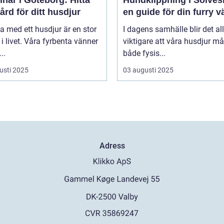
vård för ditt husdjur
en guide för din furry v
va med ett husdjur är en stor
I dagens samhälle blir det all
 i livet. Våra fyrbenta vänner
viktigare att våra husdjur må
..
både fysis...
usti 2025
03 augusti 2025
Adress