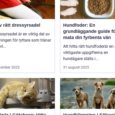
v rätt dressyrsadel
Hundfoder: En
grundläggande guide fö
ssyrsadel är en viktig del av
mata din fyrbenta vän
ningen för ryttare som tränar
l...
Att hitta rätt hundfoderär en
viktigaste uppgifterna en
hundägare ställs i...
tember 2025
31 augusti 2025
inär i Göteborg: Hitta
Hundklippning i Sölves