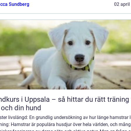
cca Sundberg
02 april
dkurs i Uppsala – så hittar du rätt träning 
 och din hund
ter livslängd: En grundlig undersökning av hur länge hamstrar l
dning: Hamstrar är populära husdjur över hela världen, och mån