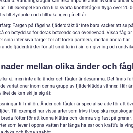
avstånd: Vandringsfåglar kan resa imponerande avstånd under s
gar. Till exempel kan den lilla svarta knottefågeln flyga över 20
tis till Sydpolen och tillbaka igen på ett år.
rfärg: Färgen på fågelns fjäderdräkt är inte bara vacker att se p
så en betydelse för deras beteende och överlevnad. Vissa fåglar
r sina intensiva färger för att locka partners, medan andra har
rande fjäderdräkter för att smälta in i sin omgivning och undvik
lnader mellan olika änder och fåg
eller ej, men inte alla änder och fåglar är desamma. Det finns fak
de variationer inom denna grupp av fjäderklädda vänner. Här är
vilket de kan skilja sig åt:
sningar till miljön: Änder och fåglar är specialiserade för att öve
ljöer. Till exempel har vissa arter som trivs i tropiska regnskogar
breda fötter för att kunna klättra och klamra sig fast på grenar
ter som lever i öppna vatten har långa halsar och kraftfulla ving
na dyka och flyga snabbt.