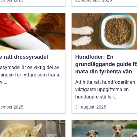
tember 2025
02 september 2025
v rätt dressyrsadel
Hundfoder: En
grundläggande guide fö
ssyrsadel är en viktig del av
mata din fyrbenta vän
ningen för ryttare som tränar
l...
Att hitta rätt hundfoderär en
viktigaste uppgifterna en
hundägare ställs i...
tember 2025
31 augusti 2025