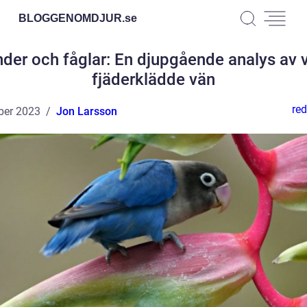
BLOGGENOMDJUR.
se
der och fåglar: En djupgående analys av 
fjäderklädde vän
red
ber 2023
Jon Larsson