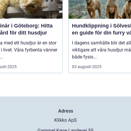
inär i Göteborg: Hitta
Hundklippning i Sölves
vård för ditt husdjur
en guide för din furry v
va med ett husdjur är en stor
I dagens samhälle blir det all
 i livet. Våra fyrbenta vänner
viktigare att våra husdjur må
..
både fysis...
usti 2025
03 augusti 2025
Adress