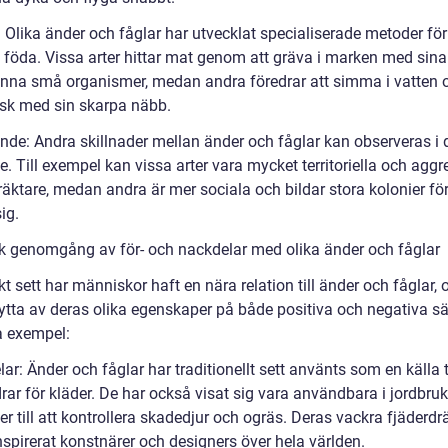
 Olika änder och fåglar har utvecklat specialiserade metoder för 
in föda. Vissa arter hittar mat genom att gräva i marken med sin
 finna små organismer, medan andra föredrar att simma i vatten 
isk med sin skarpa näbb.
ende: Andra skillnader mellan änder och fåglar kan observeras i 
. Till exempel kan vissa arter vara mycket territoriella och aggr
äktare, medan andra är mer sociala och bildar stora kolonier för
ig.
sk genomgång av för- och nackdelar med olika änder och fåglar
kt sett har människor haft en nära relation till änder och fåglar, 
nytta av deras olika egenskaper på både positiva och negativa sä
a exempel:
lar: Änder och fåglar har traditionellt sett använts som en källa t
rar för kläder. De har också visat sig vara användbara i jordbruk
er till att kontrollera skadedjur och ogräs. Deras vackra fjäderdr
nspirerat konstnärer och designers över hela världen.