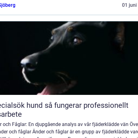
Sjöberg
01 juni
ök hund så fungerar professionellt
arbete
r och Fåglar: En djupgående analys av vår fjäderklädde vän Öve
der och fåglar Änder och fåglar är en grupp av fjäderklädde var