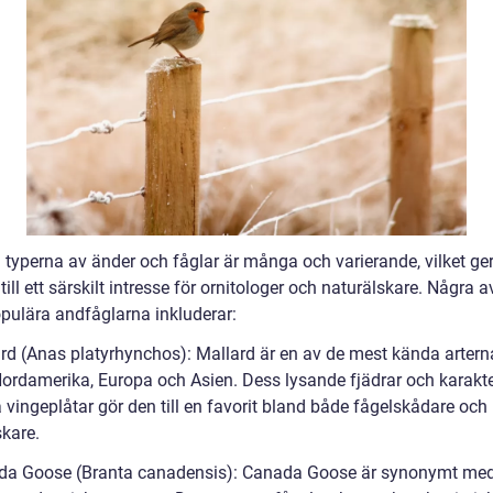
a typerna av änder och fåglar är många och varierande, vilket ge
ill ett särskilt intresse för ornitologer och naturälskare. Några a
pulära andfåglarna inkluderar:
ard (Anas platyrhynchos): Mallard är en av de mest kända artern
 Nordamerika, Europa och Asien. Dess lysande fjädrar och karakte
 vingeplåtar gör den till en favorit bland både fågelskådare och
skare.
da Goose (Branta canadensis): Canada Goose är synonymt me