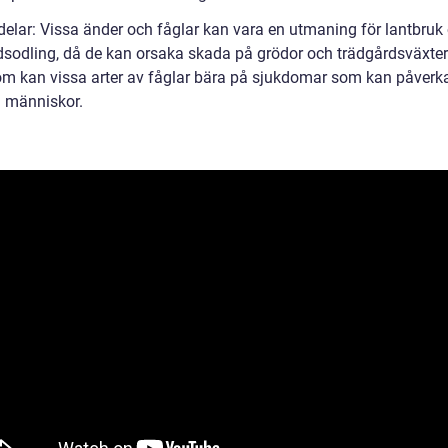
delar: Vissa änder och fåglar kan vara en utmaning för lantbruk
dsodling, då de kan orsaka skada på grödor och trädgårdsväxter
m kan vissa arter av fåglar bära på sjukdomar som kan påverk
h människor.