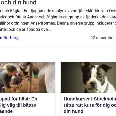
 och din hund
r och Fåglar: En djupgående analys av vår fjäderklädde vän Öve
der och fåglar Änder och fåglar är en grupp av fjäderklädde var
illhör ordningen Anseriformes. Denna diverse grupp inkluderar 
rter, och de är spridda öve...
n Norberg
02 december
pati för häst: En
Hundkurser i Stockhol
lig väg till bättre
Hitta rätt kurs för dig o
ående
din hund