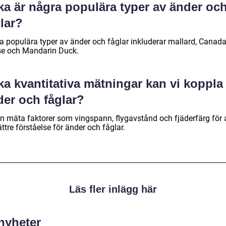
ka är några populära typer av änder oc
lar?
a populära typer av änder och fåglar inkluderar mallard, Canad
e och Mandarin Duck.
ka kvantitativa mätningar kan vi koppla t
der och fåglar?
an mäta faktorer som vingspann, flygavstånd och fjäderfärg för a
ttre förståelse för änder och fåglar.
Läs fler inlägg här
 nyheter