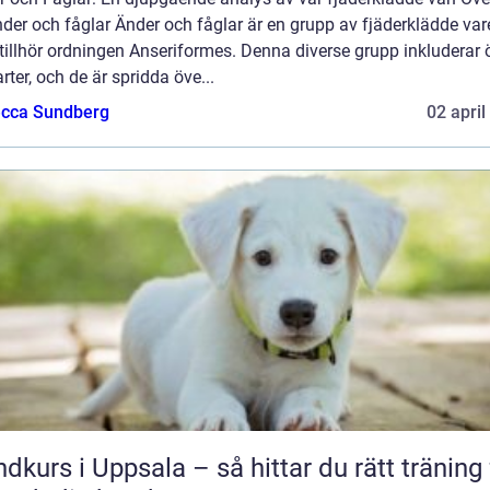
der och fåglar Änder och fåglar är en grupp av fjäderklädde var
illhör ordningen Anseriformes. Denna diverse grupp inkluderar 
rter, och de är spridda öve...
cca Sundberg
02 april
dkurs i Uppsala – så hittar du rätt träning 