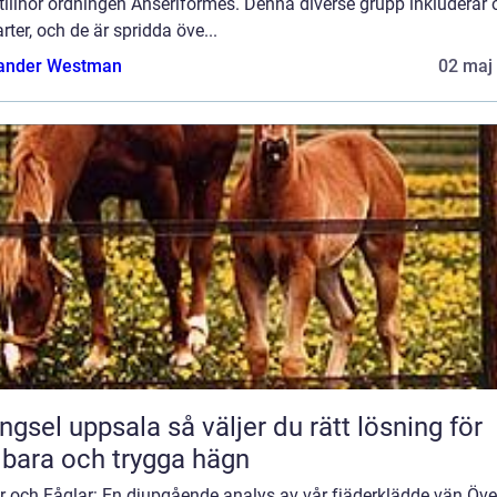
illhör ordningen Anseriformes. Denna diverse grupp inkluderar 
rter, och de är spridda öve...
ander Westman
02 maj
 uppsala så väljer du rätt lösning för
lbara och trygga hägn
r och Fåglar: En djupgående analys av vår fjäderklädde vän Öve