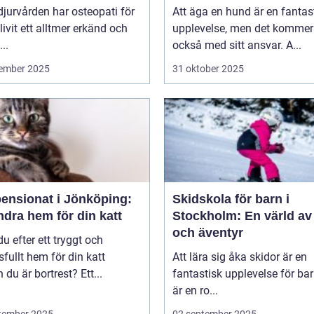
jurvården har osteopati för
Att äga en hund är en fantas
livit ett alltmer erkänd och
upplevelse, men det kommer
..
också med sitt ansvar. A...
ember 2025
31 oktober 2025
pensionat i Jönköping:
Skidskola för barn i
ndra hem för din katt
Stockholm: En värld av
och äventyr
du efter ett tryggt och
sfullt hem för din katt
Att lära sig åka skidor är en
du är bortrest? Ett...
fantastisk upplevelse för bar
är en ro...