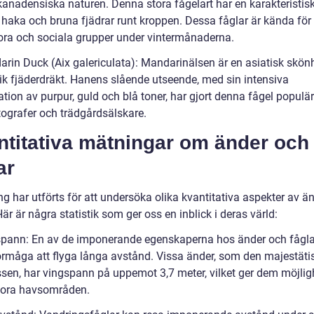
kanadensiska naturen. Denna stora fågelart har en karakteristisk
t haka och bruna fjädrar runt kroppen. Dessa fåglar är kända för 
tora och sociala grupper under vintermånaderna.
arin Duck (Aix galericulata): Mandarinälsen är en asiatisk skö
rik fjäderdräkt. Hanens slående utseende, med sin intensiva
tion av purpur, guld och blå toner, har gjort denna fågel populä
tografer och trädgårdsälskare.
ntitativa mätningar om änder och
ar
g har utförts för att undersöka olika kvantitativa aspekter av ä
Här är några statistik som ger oss en inblick i deras värld:
spann: En av de imponerande egenskaperna hos änder och fågla
örmåga att flyga långa avstånd. Vissa änder, som den majestäti
ssen, har vingspann på uppemot 3,7 meter, vilket ger dem möjligh
tora havsområden.