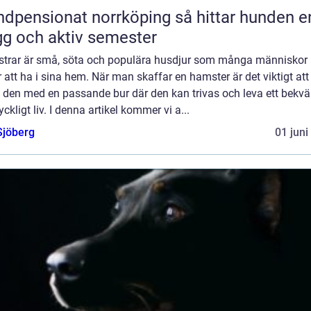
ensionat norrköping så hittar hunden en
gg och aktiv semester
trar är små, söta och populära husdjur som många människor
r att ha i sina hem. När man skaffar en hamster är det viktigt att
e den med en passande bur där den kan trivas och leva ett bekv
yckligt liv. I denna artikel kommer vi a...
Sjöberg
01 juni