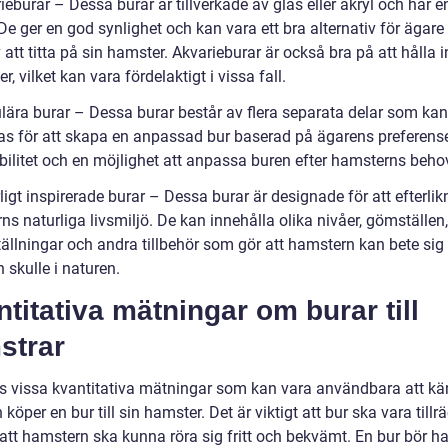
ieburar – Dessa burar är tillverkade av glas eller akryl och har e
De ger en god synlighet och kan vara ett bra alternativ för ägare
 att titta på sin hamster. Akvarieburar är också bra på att hålla i
er, vilket kan vara fördelaktigt i vissa fall.
lära burar – Dessa burar består av flera separata delar som kan
s för att skapa en anpassad bur baserad på ägarens preferense
ibilitet och en möjlighet att anpassa buren efter hamsterns beho
ligt inspirerade burar – Dessa burar är designade för att efterlik
s naturliga livsmiljö. De kan innehålla olika nivåer, gömställen,
tällningar och andra tillbehör som gör att hamstern kan bete sig
 skulle i naturen.
titativa mätningar om burar till
strar
ns vissa kvantitativa mätningar som kan vara användbara att kän
köper en bur till sin hamster. Det är viktigt att bur ska vara tillrä
 att hamstern ska kunna röra sig fritt och bekvämt. En bur bör ha