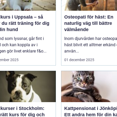
kurs i Uppsala – så
Osteopati för häst: En
r du rätt träning för dig
naturlig väg till bättre
din hund
välmående
d som lyssnar, går fint i
Inom djurvården har osteopat
 och kan koppla av i
häst blivit ett alltmer erkänd
en gör livet enklare f&o...
använ...
ember 2025
01 december 2025
kurser i Stockholm:
Kattpensionat i Jönköp
 rätt kurs för dig och
Ett andra hem för din ka