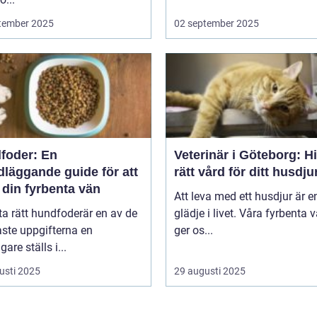
tember 2025
02 september 2025
foder: En
Veterinär i Göteborg: Hi
dläggande guide för att
rätt vård för ditt husdju
 din fyrbenta vän
Att leva med ett husdjur är e
tta rätt hundfoderär en av de
glädje i livet. Våra fyrbenta 
aste uppgifterna en
ger os...
are ställs i...
usti 2025
29 augusti 2025