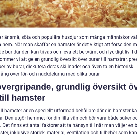
r är små, söta och populära husdjur som många människor välj
na hem. När man skaffar en hamster är det viktigt att förse den 
 bur där den kan trivas och leva ett bekvämt och lyckligt liv. I
kommer vi att ge en grundlig översikt över burar till hamstrar, pre
per av burar, diskutera deras skillnader och även ta en historisk
ng över för- och nackdelarna med olika burar.
vergripande, grundlig översikt ö
till hamster
ill hamster är en speciellt utformad behållare där din hamster k
a. Den utgör hemmet för din lilla vän och bör vara både säker o
Det finns ett antal faktorer att ta hänsyn till när man väljer en bu
ter, inklusive storlek, material, ventilation och tillbehör som ka