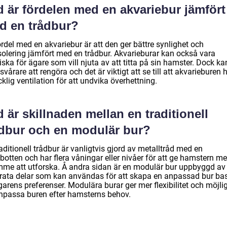
d är fördelen med en akvariebur jämfört
d en trådbur?
rdel med en akvariebur är att den ger bättre synlighet och
isolering jämfört med en trådbur. Akvarieburar kan också vara
iska för ägare som vill njuta av att titta på sin hamster. Dock ka
svårare att rengöra och det är viktigt att se till att akvarieburen 
äcklig ventilation för att undvika överhettning.
 är skillnaden mellan en traditionell
ådbur och en modulär bur?
aditionell trådbur är vanligtvis gjord av metalltråd med en
botten och har flera våningar eller nivåer för att ge hamstern me
mme att utforska. Å andra sidan är en modulär bur uppbyggd av
rata delar som kan användas för att skapa en anpassad bur ba
arens preferenser. Modulära burar ger mer flexibilitet och möjli
anpassa buren efter hamsterns behov.