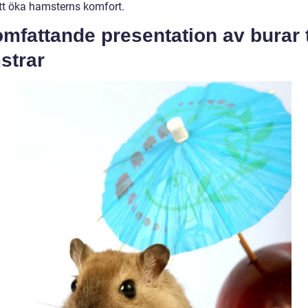
 att öka hamsterns komfort.
mfattande presentation av burar t
strar