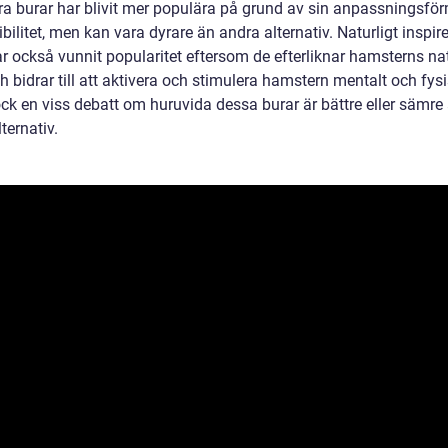
a burar har blivit mer populära på grund av sin anpassningsfö
ibilitet, men kan vara dyrare än andra alternativ. Naturligt inspir
ar också vunnit popularitet eftersom de efterliknar hamsterns na
h bidrar till att aktivera och stimulera hamstern mentalt och fysi
ock en viss debatt om huruvida dessa burar är bättre eller sämre
ternativ.