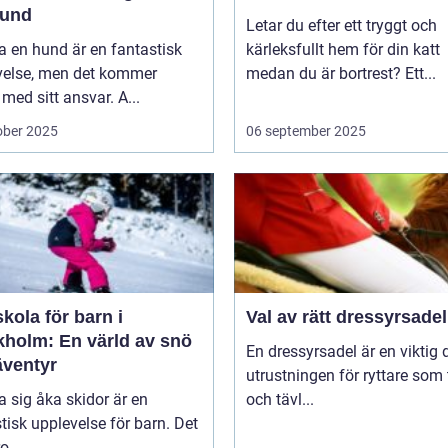
hund
Letar du efter ett tryggt och
a en hund är en fantastisk
kärleksfullt hem för din katt
velse, men det kommer
medan du är bortrest? Ett...
med sitt ansvar. A...
ober 2025
06 september 2025
kola för barn i
Val av rätt dressyrsadel
kholm: En värld av snö
En dressyrsadel är en viktig 
äventyr
utrustningen för ryttare som 
ra sig åka skidor är en
och tävl...
tisk upplevelse för barn. Det
o...