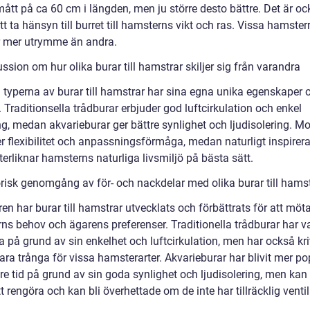
ått på ca 60 cm i längden, men ju större desto bättre. Det är oc
att ta hänsyn till burret till hamsterns vikt och ras. Vissa hamster
 mer utrymme än andra.
ssion om hur olika burar till hamstrar skiljer sig från varandra
a typerna av burar till hamstrar har sina egna unika egenskaper 
. Traditionsella trådburar erbjuder god luftcirkulation och enkel
ng, medan akvarieburar ger bättre synlighet och ljudisolering. M
er flexibilitet och anpassningsförmåga, medan naturligt inspirer
terliknar hamsterns naturliga livsmiljö på bästa sätt.
orisk genomgång av för- och nackdelar med olika burar till hams
en har burar till hamstrar utvecklats och förbättrats för att möt
ns behov och ägarens preferenser. Traditionella trådburar har va
 på grund av sin enkelhet och luftcirkulation, men har också kri
vara trånga för vissa hamsterarter. Akvarieburar har blivit mer p
re tid på grund av sin goda synlighet och ljudisolering, men kan
t rengöra och kan bli överhettade om de inte har tillräcklig ventil