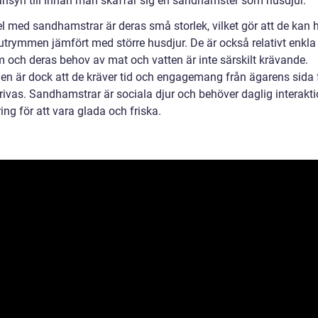
hänsyn till innan man skaffar sig en sandhamster som husdjur.
l med sandhamstrar är deras små storlek, vilket gör att de kan h
utrymmen jämfört med större husdjur. De är också relativt enkla 
 och deras behov av mat och vatten är inte särskilt krävande.
en är dock att de kräver tid och engagemang från ägarens sida f
trivas. Sandhamstrar är sociala djur och behöver daglig interakt
ing för att vara glada och friska.