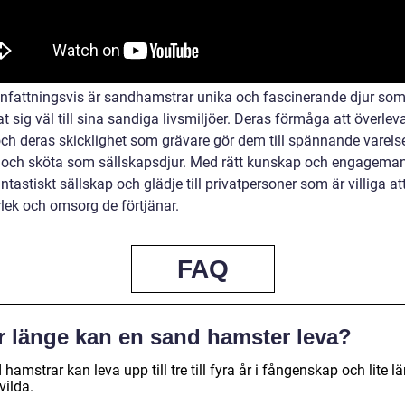
attningsvis är sandhamstrar unika och fascinerande djur som
 sig väl till sina sandiga livsmiljöer. Deras förmåga att överlev
och deras skicklighet som grävare gör dem till spännande varelse
 och sköta som sällskapsdjur. Med rätt kunskap och engagema
ntastiskt sällskap och glädje till privatpersoner som är villiga at
lek och omsorg de förtjänar.
FAQ
r länge kan en sand hamster leva?
hamstrar kan leva upp till tre till fyra år i fångenskap och lite l
 vilda.