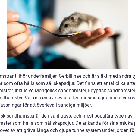
strar tillhör underfamiljen Gerbillinae och är släkt med andra t
 som ofta hålls som sällskapsdjur. Det finns ett antal olika arte
strar, inklusive Mongolisk sandhamster, Egyptisk sandhamste
ndhamster. Var och en av dessa arter har sina egna unika egen
ssningar för att överleva i sandiga miljöer.
sk sandhamster är den vanligaste och mest populära typen av
ster som hålls som sällskapsdjur. De är kända för sina mjuka 
ovet av att gräva långa och djupa tunnelsystem under jorden för