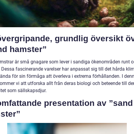
vergripande, grundlig översikt ö
nd hamster”
strar är små gnagare som lever i sandiga ökenområden runt o
 Dessa fascinerande varelser har anpassat sig till det hårda kli
kända för sin förmåga att överleva i extrema förhållanden. I den
kommer vi att utforska allt från deras biologi och beteende till de
itet som sällskapsdjur.
omfattande presentation av ”sand
ster”