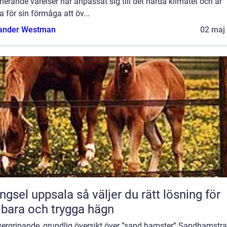
nerande varelser har anpassat sig till det hårda klimatet och är
 för sin förmåga att öv...
ander Westman
02 maj
 uppsala så väljer du rätt lösning för
lbara och trygga hägn
vergripande, grundlig översikt över ”sand hamster” Sandhamstra