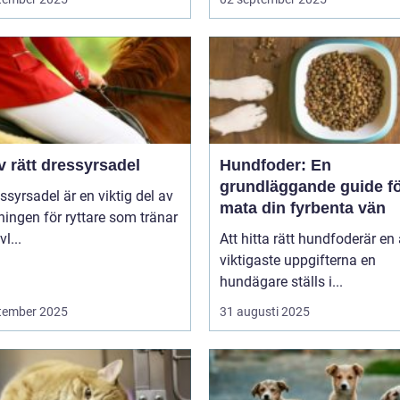
v rätt dressyrsadel
Hundfoder: En
grundläggande guide fö
ssyrsadel är en viktig del av
mata din fyrbenta vän
ningen för ryttare som tränar
l...
Att hitta rätt hundfoderär en
viktigaste uppgifterna en
hundägare ställs i...
tember 2025
31 augusti 2025