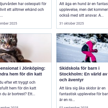
jurvården har osteopati för
Att äga en hund är en fantas
livit ett alltmer erkänd och
upplevelse, men det kommer
..
också med sitt ansvar. A...
ember 2025
31 oktober 2025
pensionat i Jönköping:
Skidskola för barn i
ndra hem för din katt
Stockholm: En värld av
och äventyr
du efter ett tryggt och
sfullt hem för din katt
Att lära sig åka skidor är en
du är bortrest? Ett...
fantastisk upplevelse för bar
är en ro...
tember 2025
02 september 2025