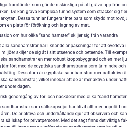
ftiga framtänder som gör dem skickliga på att gräva upp frön och
rken. De kan gräva komplexa tunnelsystem som sträcker sig fle
arkytan. Dessa tunnlar fungerar inte bara som skydd mot rovdju
om en plats för förökning och lagring av mat.
ussion om hur olika ”sand hamster” skiljer sig från varandra
t alla sandhamstrar har liknande anpassningar för att överleva i
miljöer skiljer de sig åt i sitt utseende och beteende. Till exemp
ska sandhamstrar en mer robust kroppsbyggnad och en mer lj
g jämfört med de egyptiska sandhamstrarna som är mindre och 
 pälsfärg. Dessutom är egyptiska sandhamstrar mer nattaktiva ä
ska sandhamstrar, vilket innebär att de är mer aktiva under nat
er under dagen.
orisk genomgång av för- och nackdelar med olika ”sand hamster
a sandhamstrar som sällskapsdjur har blivit allt mer populärt un
 åren. De är aktiva och underhållande djur att observera och kan
a sällskap för privatpersoner. Med det sagt finns det viktiga fak