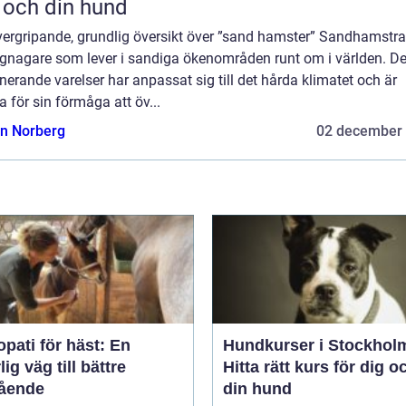
 och din hund
vergripande, grundlig översikt över ”sand hamster” Sandhamstra
gnagare som lever i sandiga ökenområden runt om i världen. D
nerande varelser har anpassat sig till det hårda klimatet och är
 för sin förmåga att öv...
n Norberg
02 december
pati för häst: En
Hundkurser i Stockhol
lig väg till bättre
Hitta rätt kurs för dig o
ående
din hund