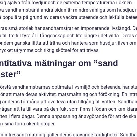
sig själva från rovdjur och de extrema temperaturerna i öknen.
ka sandhamstrar å andra sidan är mindre vanliga som husdjur,
å populära på grund av deras vackra utseende och lekfulla bete
eras små storlek har sandhamstrar en imponerande livslängd. D
 till tre till fyra år i fångenskap och lite längre i det vilda. Deras
ör dem ganska lätta att träna och hantera som husdjur, även om
ycket utrymme och riktig skötsel för att trivas.
ntitativa mätningar om ”sand
ster”
 förstå sandhamstrarnas optimala livsmiljö och beteende, har stu
för att mäta deras aktivitet, matsmältning och förökning. En int
 är deras förmåga att överleva utan tillgång till vatten. Sandha
ågan att ta till vara på den fukt som finns i födan och kan klara
tten i flera dagar. Denna anpassning är avgörande för att de sk
 i sina torra ökenbiotoper.
n intressant mätning gäller deras grävande färdigheter. Sandh