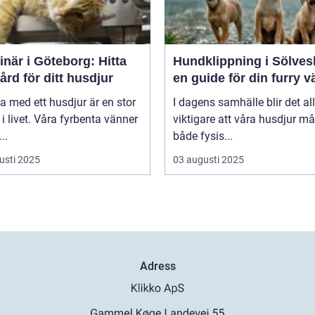
inär i Göteborg: Hitta
Hundklippning i Sölves
vård för ditt husdjur
en guide för din furry v
va med ett husdjur är en stor
I dagens samhälle blir det all
 i livet. Våra fyrbenta vänner
viktigare att våra husdjur må
..
både fysis...
usti 2025
03 augusti 2025
Adress