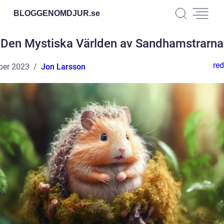
BLOGGENOMDJUR.
se
Den Mystiska Världen av Sandhamstrarna
red
ber 2023
Jon Larsson