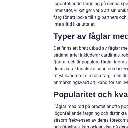
iögonfallande färgning på denna spec
intensitet, vilket ger varje art sin un
färg för att locka till sig partners o
inte alltid lika uttalat.
Typer av fåglar med
Det finns ett brett utbud av fåglar 
sådana arter inkluderar cardinals, ro
fjädrar och är populära fåglar inom 
deras karaktäristiska sång och bete
mest kända för sin rosa färg, men de
anmärkningsvärd art, känd för sin liv
Popularitet och kva
Fåglar med röd på bröstet är ofta p
iögonfallande färgning och distinkta 
såsom frekvensen av deras förekomst 
och fågelhus, kan också visa på deras