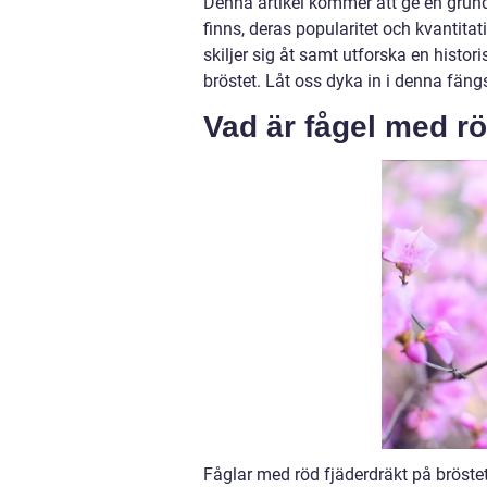
Denna artikel kommer att ge en grundl
finns, deras popularitet och kvantita
skiljer sig åt samt utforska en hist
bröstet. Låt oss dyka in i denna fäng
Vad är fågel med rö
Fåglar med röd fjäderdräkt på bröste