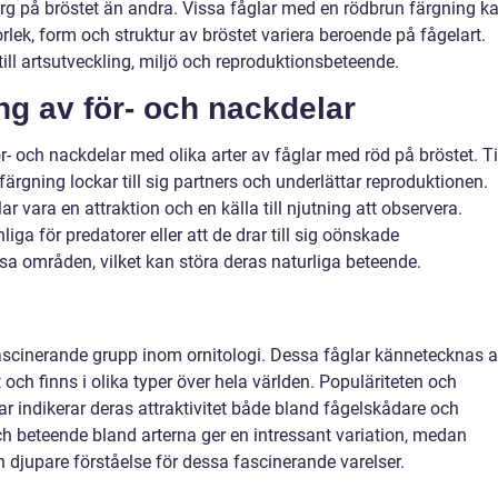
ärg på bröstet än andra. Vissa fåglar med en rödbrun färgning k
k, form och struktur av bröstet variera beroende på fågelart.
till artsutveckling, miljö och reproduktionsbeteende.
g av för- och nackdelar
ör- och nackdelar med olika arter av fåglar med röd på bröstet. Ti
ärgning lockar till sig partners och underlättar reproduktionen.
 vara en attraktion och en källa till njutning att observera.
iga för predatorer eller att de drar till sig oönskade
a områden, vilket kan störa deras naturliga beteende.
ascinerande grupp inom ornitologi. Dessa fåglar kännetecknas 
och finns i olika typer över hela världen. Populäriteten och
r indikerar deras attraktivitet både bland fågelskådare och
ch beteende bland arterna ger en intressant variation, medan
n djupare förståelse för dessa fascinerande varelser.