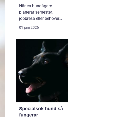
och aktiv semester
När en hundägare
planerar semester,
jobbresa eller behöver
avlastning under en
01 juni 2026
period, blir frågan
snabbt aktuell: vem tar
hand om hunden? För
många i Östergötland är
ett hundpensionat
Norrköpi...
Specialsök hund så
fungerar