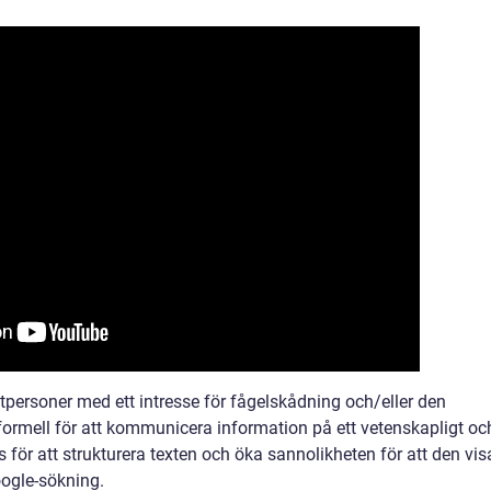
tpersoner med ett intresse för fågelskådning och/eller den
r formell för att kommunicera information på ett vetenskapligt oc
s för att strukturera texten och öka sannolikheten för att den vis
ogle-sökning.