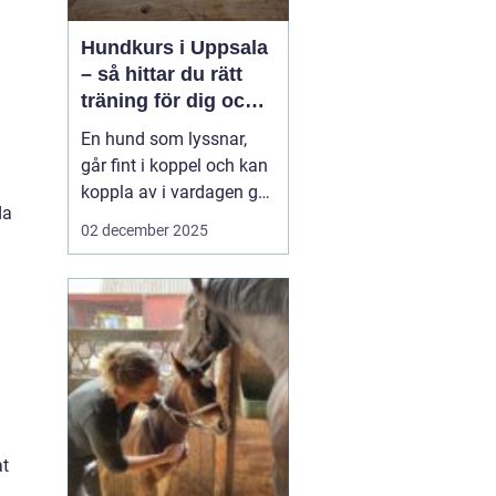
Hundkurs i Uppsala
– så hittar du rätt
träning för dig och
din hund
En hund som lyssnar,
går fint i koppel och kan
koppla av i vardagen gör
da
livet enklare för både
02 december 2025
hund och ägare.
Samtidigt upplever
många att de kämpar
med inkallning, möten
med andra hundar eller
allmän ...
at