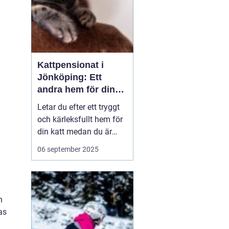
Kattpensionat i
Jönköping: Ett
andra hem för din
katt
Letar du efter ett tryggt
och kärleksfullt hem för
din katt medan du är
bortrest? Ett
06 september 2025
kattpensionat kan vara
det perfekta alternativet!
I hjärtat av Småland,
precis utanför
h
Jönköping, erbjuder flera
as
kattpensio...