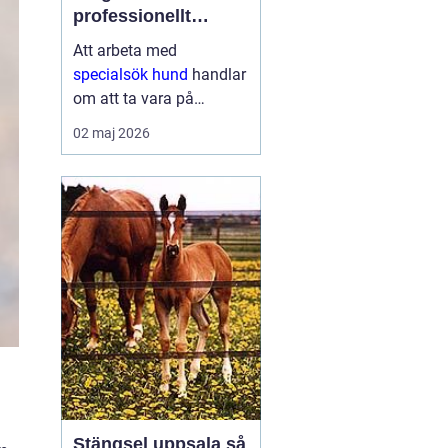
professionellt
nosarbete
Att arbeta med
specialsök hund
handlar
om att ta vara på
hundens starkaste sinne
02 maj 2026
nosen och rikta den mot
ett tydligt mål. Genom
noggrann träning kan
hundar hitta allt från
narkotika och vägglöss
till vape...
Stängsel uppsala så