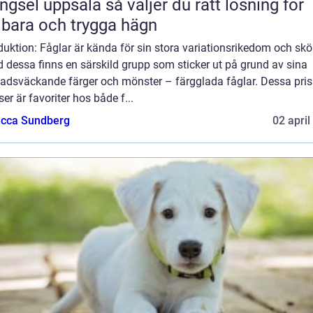
 uppsala så väljer du rätt lösning för
lbara och trygga hägn
duktion: Fåglar är kända för sin stora variationsrikedom och skö
 dessa finns en särskild grupp som sticker ut på grund av sina
adsväckande färger och mönster – färgglada fåglar. Dessa pri
ser är favoriter hos både f...
cca Sundberg
02 april