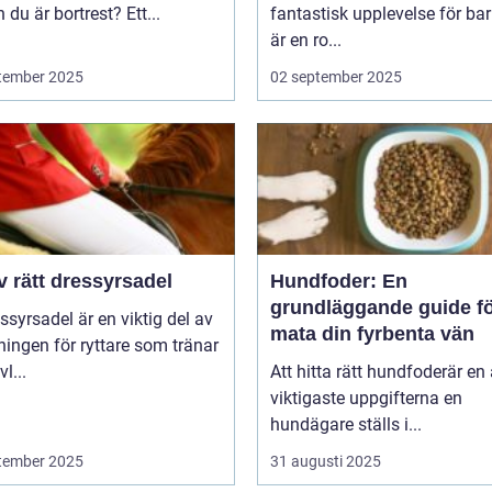
du är bortrest? Ett...
fantastisk upplevelse för bar
är en ro...
tember 2025
02 september 2025
v rätt dressyrsadel
Hundfoder: En
grundläggande guide fö
ssyrsadel är en viktig del av
mata din fyrbenta vän
ningen för ryttare som tränar
l...
Att hitta rätt hundfoderär en
viktigaste uppgifterna en
hundägare ställs i...
tember 2025
31 augusti 2025