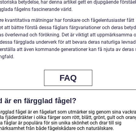
storiska betydelse, har denna artikel gett en djupgående förståel
gglada fågelns fascinerande värld.
re kvantitativa mätningar har forskare och fågelentusiaster fått
t att bättre förstå dessa fåglars färgvariationer och deras betyd
as överlevnad och förökning. Det är viktigt att uppmärksamma 
dessa färgglada underverk för att bevara deras naturliga levnad
erställa att även kommande generationer kan få njuta av deras
gfald.
FAQ
 är en färgglad fågel?
ärgglad fågel är en fågelart som utmärker sig genom sina vackr
lla fjäderdräkter i olika färger som rött, blått, grönt, gult och oran
 fåglar är populära för sin unika skönhet och drar till sig
ärksamhet från både fågelskådare och naturälskare.