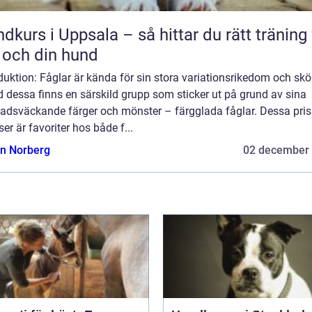
dkurs i Uppsala – så hittar du rätt träning 
 och din hund
duktion: Fåglar är kända för sin stora variationsrikedom och skö
 dessa finns en särskild grupp som sticker ut på grund av sina
adsväckande färger och mönster – färgglada fåglar. Dessa pri
ser är favoriter hos både f...
n Norberg
02 december