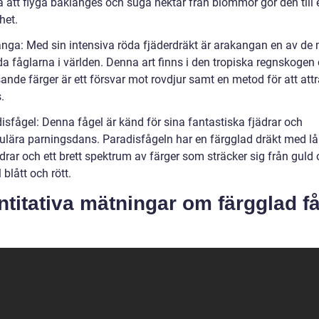
 att flyga baklänges och suga nektar från blommor gör den till 
het.
anga: Med sin intensiva röda fjäderdräkt är arakangan en av de
da fåglarna i världen. Denna art finns i den tropiska regnskogen
ande färger är ett försvar mot rovdjur samt en metod för att att
.
isfågel: Denna fågel är känd för sina fantastiska fjädrar och
ulära parningsdans. Paradisfågeln har en färgglad dräkt med l
ädrar och ett brett spektrum av färger som sträcker sig från guld
l blått och rött.
titativa mätningar om färgglad f