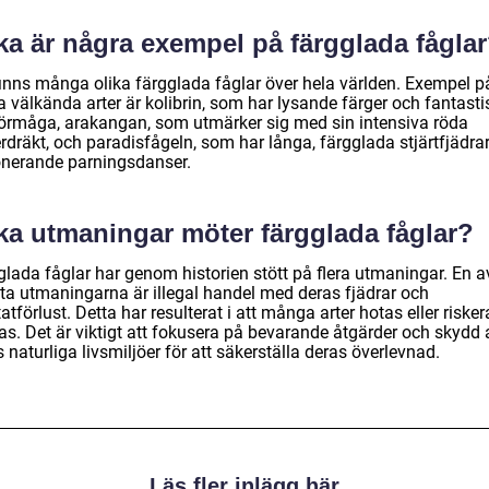
ka är några exempel på färgglada fågla
finns många olika färgglada fåglar över hela världen. Exempel p
 välkända arter är kolibrin, som har lysande färger och fantasti
förmåga, arakangan, som utmärker sig med sin intensiva röda
rdräkt, och paradisfågeln, som har långa, färgglada stjärtfjädra
nerande parningsdanser.
lka utmaningar möter färgglada fåglar?
glada fåglar har genom historien stött på flera utmaningar. En a
sta utmaningarna är illegal handel med deras fjädrar och
atförlust. Detta har resulterat i att många arter hotas eller risker
as. Det är viktigt att fokusera på bevarande åtgärder och skydd 
 naturliga livsmiljöer för att säkerställa deras överlevnad.
Läs fler inlägg här