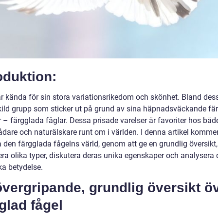
oduktion:
är kända för sin stora variationsrikedom och skönhet. Bland des
kild grupp som sticker ut på grund av sina häpnadsväckande fä
 – färgglada fåglar. Dessa prisade varelser är favoriter hos båd
dare och naturälskare runt om i världen. I denna artikel kommer 
 den färgglada fågelns värld, genom att ge en grundlig översikt,
era olika typer, diskutera deras unika egenskaper och analysera 
ka betydelse.
vergripande, grundlig översikt ö
glad fågel