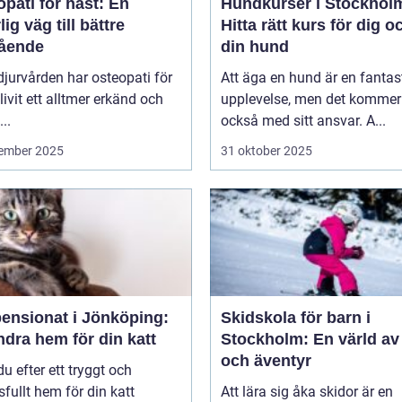
pati för häst: En
Hundkurser i Stockhol
lig väg till bättre
Hitta rätt kurs för dig o
ående
din hund
jurvården har osteopati för
Att äga en hund är en fantas
livit ett alltmer erkänd och
upplevelse, men det kommer
..
också med sitt ansvar. A...
ember 2025
31 oktober 2025
pensionat i Jönköping:
Skidskola för barn i
ndra hem för din katt
Stockholm: En värld av
och äventyr
du efter ett tryggt och
sfullt hem för din katt
Att lära sig åka skidor är en