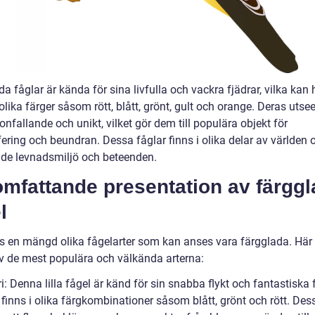
a fåglar är kända för sina livfulla och vackra fjädrar, vilka kan 
ika färger såsom rött, blått, grönt, gult och orange. Deras utse
onfallande och unikt, vilket gör dem till populära objekt för
ering och beundran. Dessa fåglar finns i olika delar av världen 
nde levnadsmiljö och beteenden.
mfattande presentation av färggl
l
ns en mängd olika fågelarter som kan anses vara färgglada. Här 
v de mest populära och välkända arterna:
ri: Denna lilla fågel är känd för sin snabba flykt och fantastiska 
 finns i olika färgkombinationer såsom blått, grönt och rött. Des