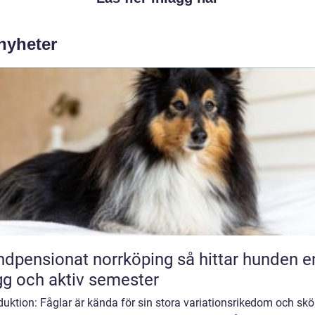
 nyheter
ensionat norrköping så hittar hunden en
gg och aktiv semester
duktion: Fåglar är kända för sin stora variationsrikedom och skö