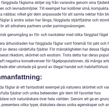
 färgglada fåglarna skiljer sig från varandra genom sina fjäderd
en och levnadsmiljöer. Till exempel har kolibrier små, kompakta
ta näbbar, vilket gör dem anpassade för att samla nektar från b
fåglar å andra sidan har långa, färgglada stjärtfjädrar och stor
för att attrahera partners under parningssäsongen.
orisk genomgång av för- och nackdelar med olika färgglad fågel
era århundraden har färgglada fåglar varit föremål för jakt och 
d av deras värdefulla fjädrar. För mänskligheten har dessa fågla
serat rikedom, skönhet och exotism. Trots detta har deras popula
aft negativa konsekvenser för fågelpopulationen, då många arte
otade eller utrotade på grund av illegal handel och habitatförlust.
manfattning:
da fåglar är ett fantastiskt exempel på naturens skönhet och var
vfulla fjädrar och unika beteenden gör dem till favoriter hos
ådare och naturälskare över hela världen. Genom att ge en grund
, presentera olika typer, diskutera deras unika egenskaper och a