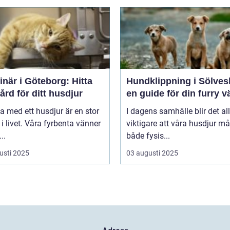
inär i Göteborg: Hitta
Hundklippning i Sölves
vård för ditt husdjur
en guide för din furry v
va med ett husdjur är en stor
I dagens samhälle blir det all
 i livet. Våra fyrbenta vänner
viktigare att våra husdjur må
..
både fysis...
usti 2025
03 augusti 2025