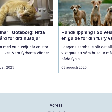
inär i Göteborg: Hitta
Hundklippning i Sölves
vård för ditt husdjur
en guide för din furry v
va med ett husdjur är en stor
I dagens samhälle blir det all
 i livet. Våra fyrbenta vänner
viktigare att våra husdjur må
..
både fysis...
usti 2025
03 augusti 2025
Adress