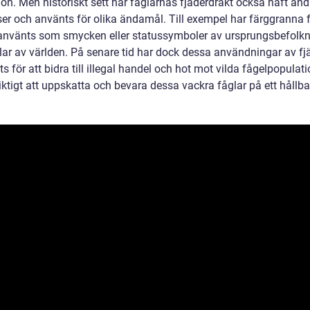
ion. Men historiskt sett har fåglarnas fjäderdräkt också haft and
ser och använts för olika ändamål. Till exempel har färggranna 
 använts som smycken eller statussymboler av ursprungsbefolkn
elar av världen. På senare tid har dock dessa användningar av fj
ats för att bidra till illegal handel och hot mot vilda fågelpopulati
iktigt att uppskatta och bevara dessa vackra fåglar på ett hållbar