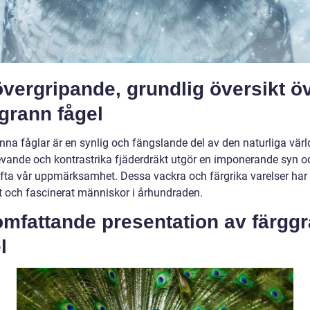
vergripande, grundlig översikt ö
grann fågel
nna fåglar är en synlig och fängslande del av den naturliga värl
evande och kontrastrika fjäderdräkt utgör en imponerande syn o
ofta vår uppmärksamhet. Dessa vackra och färgrika varelser har
 och fascinerat människor i århundraden.
omfattande presentation av färgg
l