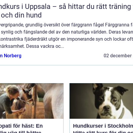
dkurs i Uppsala – så hittar du rätt träning 
 och din hund
ergripande, grundlig översikt över färggrann fågel Färggranna f
 synlig och fängslande del av den naturliga världen. Deras leva
ontrastrika fjäderdräkt utgör en imponerande syn och lockar oft
ärksamhet. Dessa vackra oc...
n Norberg
02 december
pati för häst: En
Hundkurser i Stockhol
lig väg till bättre
Hitta rätt kurs för dig o