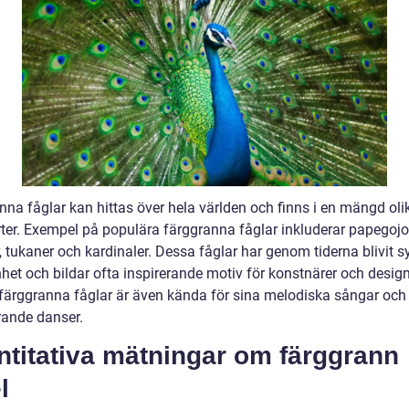
nna fåglar kan hittas över hela världen och finns i en mängd oli
rter. Exempel på populära färggranna fåglar inkluderar papegojor
r, tukaner och kardinaler. Dessa fåglar har genom tiderna blivit 
het och bildar ofta inspirerande motiv för konstnärer och design
ärggranna fåglar är även kända för sina melodiska sångar och
rande danser.
ntitativa mätningar om färggrann
l