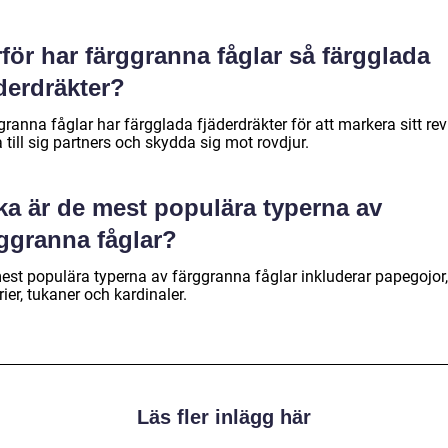
för har färggranna fåglar så färgglada
derdräkter?
ranna fåglar har färgglada fjäderdräkter för att markera sitt revi
 till sig partners och skydda sig mot rovdjur.
ka är de mest populära typerna av
rggranna fåglar?
est populära typerna av färggranna fåglar inkluderar papegojor,
rier, tukaner och kardinaler.
Läs fler inlägg här