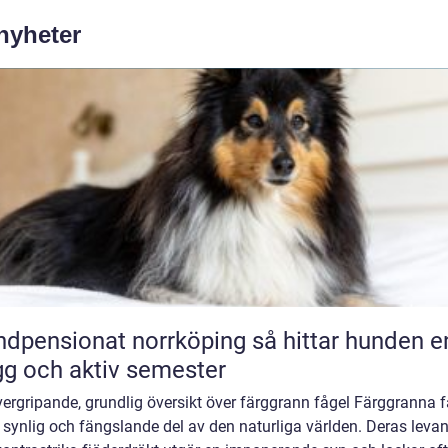
 nyheter
ensionat norrköping så hittar hunden en
gg och aktiv semester
ergripande, grundlig översikt över färggrann fågel Färggranna f
 synlig och fängslande del av den naturliga världen. Deras leva