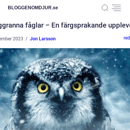
BLOGGENOMDJUR.
se
ggranna fåglar – En färgsprakande upplev
red
ember 2023
Jon Larsson