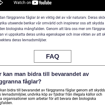
dan färggranna fåglar är en viktig del av vår naturarv. Deras sk
grika utseende berikar vår omvärld och inspirerar oss att skydda
den biologiska mångfalden. Genom att lära oss mer om färggr
kan vi uppskatta deras unika egenskaper och inse vikten av att 
pektera deras levnadsmiljöer.
FAQ
 kan man bidra till bevarandet av
rggranna fåglar?
kan bidra till bevarandet av färggranna fåglar genom att skydd
 levnadsmiljöer, undvika köp av fjädrar från illegala källor och
ja organisationer som arbetar för att bevara den biologiska
falden.