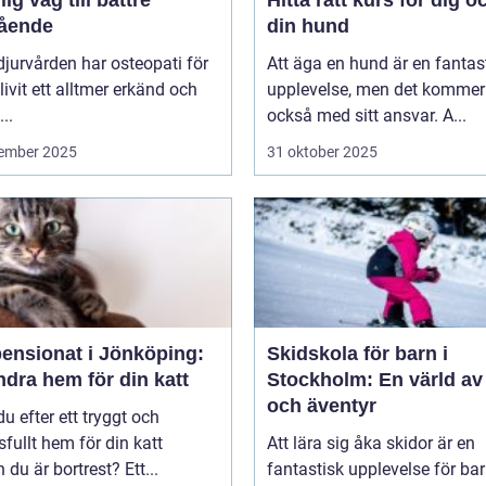
ående
din hund
jurvården har osteopati för
Att äga en hund är en fantas
livit ett alltmer erkänd och
upplevelse, men det kommer
..
också med sitt ansvar. A...
ember 2025
31 oktober 2025
pensionat i Jönköping:
Skidskola för barn i
ndra hem för din katt
Stockholm: En värld av
och äventyr
du efter ett tryggt och
sfullt hem för din katt
Att lära sig åka skidor är en
du är bortrest? Ett...
fantastisk upplevelse för bar