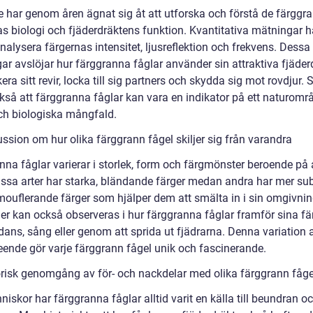
e har genom åren ägnat sig åt att utforska och förstå de färggr
s biologi och fjäderdräktens funktion. Kvantitativa mätningar ha
analysera färgernas intensitet, ljusreflektion och frekvens. Dessa
r avslöjar hur färggranna fåglar använder sin attraktiva fjäderd
era sitt revir, locka till sig partners och skydda sig mot rovdjur. 
ckså att färggranna fåglar kan vara en indikator på ett naturomr
ch biologiska mångfald.
ssion om hur olika färggrann fågel skiljer sig från varandra
nna fåglar varierar i storlek, form och färgmönster beroende på 
Vissa arter har starka, bländande färger medan andra har mer sub
amouflerande färger som hjälper dem att smälta in i sin omgivnin
er kan också observeras i hur färggranna fåglar framför sina fär
ans, sång eller genom att sprida ut fjädrarna. Denna variation 
eende gör varje färggrann fågel unik och fascinerande.
orisk genomgång av för- och nackdelar med olika färggrann fåge
iskor har färggranna fåglar alltid varit en källa till beundran o