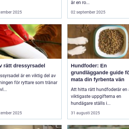
är en ro...
tember 2025
02 september 2025
v rätt dressyrsadel
Hundfoder: En
grundläggande guide fö
ssyrsadel är en viktig del av
mata din fyrbenta vän
ningen för ryttare som tränar
l...
Att hitta rätt hundfoderär en
viktigaste uppgifterna en
hundägare ställs i...
tember 2025
31 augusti 2025