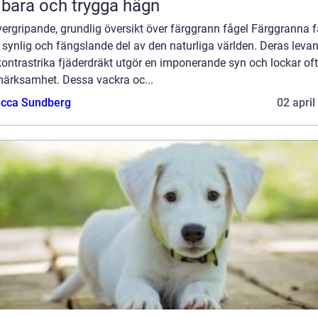
lbara och trygga hägn
ergripande, grundlig översikt över färggrann fågel Färggranna f
 synlig och fängslande del av den naturliga världen. Deras leva
ontrastrika fjäderdräkt utgör en imponerande syn och lockar oft
ärksamhet. Dessa vackra oc...
cca Sundberg
02 april