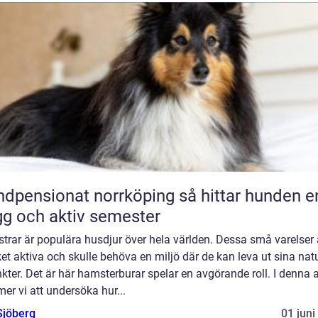
ensionat norrköping så hittar hunden en
gg och aktiv semester
rar är populära husdjur över hela världen. Dessa små varelser 
t aktiva och skulle behöva en miljö där de kan leva ut sina natu
nkter. Det är här hamsterburar spelar en avgörande roll. I denna a
r vi att undersöka hur...
Sjöberg
01 juni