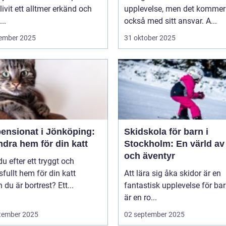
livit ett alltmer erkänd och
upplevelse, men det kommer
..
också med sitt ansvar. A...
ember 2025
31 oktober 2025
pensionat i Jönköping:
Skidskola för barn i
ndra hem för din katt
Stockholm: En värld av
och äventyr
du efter ett tryggt och
sfullt hem för din katt
Att lära sig åka skidor är en
du är bortrest? Ett...
fantastisk upplevelse för bar
är en ro...
tember 2025
02 september 2025