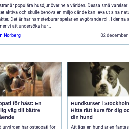
rar är populära husdjur över hela världen. Dessa små varelser 
t aktiva och skulle behöva en miljö där de kan leva ut sina natu
nkter. Det är här hamsterburar spelar en avgörande roll. I denna a
r vi att undersöka hur...
n Norberg
02 december
pati för häst: En
Hundkurser i Stockhol
lig väg till bättre
Hitta rätt kurs för dig o
ående
din hund
jurvården har osteopati för
Att äga en hund är en fantas