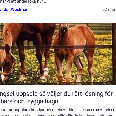
r vi att undersöka hur...
ander Westman
02 maj
 uppsala så väljer du rätt lösning för
lbara och trygga hägn
rar är populära husdjur över hela världen. Dessa små varelser 
t aktiva och skulle behöva en miljö där de kan leva ut sina natu