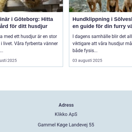
inär i Göteborg: Hitta
Hundklippning i Sölves
vård för ditt husdjur
en guide för din furry v
va med ett husdjur är en stor
I dagens samhälle blir det all
 i livet. Våra fyrbenta vänner
viktigare att våra husdjur må
..
både fysis...
usti 2025
03 augusti 2025
Adress