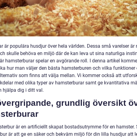
r är populära husdjur över hela världen. Dessa små varelser är
ch skulle behöva en miljö där de kan leva ut sina naturliga instin
är hamsterburar spelar en avgörande roll. I denna artikel kommer
ka hur man väljer den bästa hamsterburen och vilka funktioner
ternativ som finns att välja mellan. Vi kommer också att utforsk
kdelar med olika typer av hamsterburar samt ge kvantitativa m
hjälpa dig i ditt val.
vergripande, grundlig översikt ö
sterburar
terbur är en artificiellt skapat bostadsutrymme för en hamster. 
ur är att ge en säker och bekväm miljö för din lilla husdjur att le