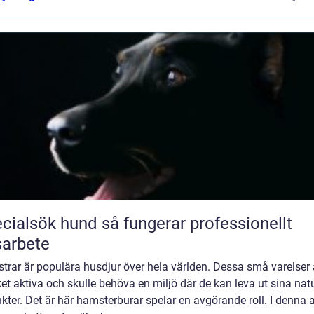
ök hund så fungerar professionellt
arbete
rar är populära husdjur över hela världen. Dessa små varelser 
t aktiva och skulle behöva en miljö där de kan leva ut sina natu
nkter. Det är här hamsterburar spelar en avgörande roll. I denna a