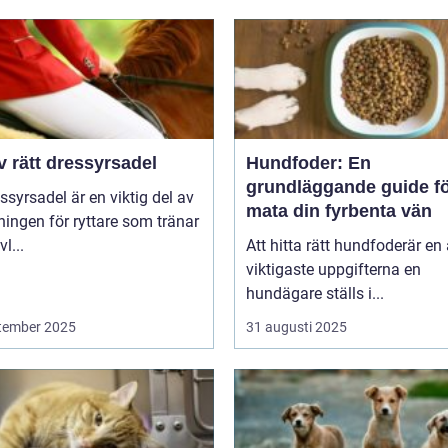
v rätt dressyrsadel
Hundfoder: En
grundläggande guide fö
ssyrsadel är en viktig del av
mata din fyrbenta vän
ningen för ryttare som tränar
l...
Att hitta rätt hundfoderär en
viktigaste uppgifterna en
hundägare ställs i...
tember 2025
31 augusti 2025