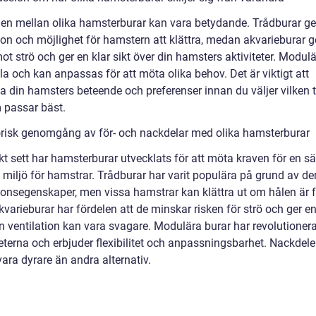
den mellan olika hamsterburar kan vara betydande. Trådburar ge
ion och möjlighet för hamstern att klättra, medan akvarieburar g
t strö och ger en klar sikt över din hamsters aktiviteter. Modul
bla och kan anpassas för att möta olika behov. Det är viktigt att
a din hamsters beteende och preferenser innan du väljer vilken 
 passar bäst.
orisk genomgång av för- och nackdelar med olika hamsterburar
kt sett har hamsterburar utvecklats för att möta kraven för en s
miljö för hamstrar. Trådburar har varit populära på grund av de
tionsegenskaper, men vissa hamstrar kan klättra ut om hålen är f
kvarieburar har fördelen att de minskar risken för strö och ger en
n ventilation kan vara svagare. Modulära burar har revolutionera
terna och erbjuder flexibilitet och anpassningsbarhet. Nackdelen
ara dyrare än andra alternativ.