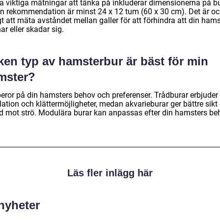
a viktiga mätningar att tänka på inkluderar dimensionerna på b
en rekommendation är minst 24 x 12 tum (60 x 30 cm). Det är o
gt att mäta avståndet mellan galler för att förhindra att din hams
ar eller skadar sig.
ken typ av hamsterbur är bäst för min
mster?
beror på din hamsters behov och preferenser. Trådburar erbjuder
lation och klättermöjligheter, medan akvarieburar ger bättre sikt
d mot strö. Modulära burar kan anpassas efter din hamsters be
Läs fler inlägg här
 nyheter