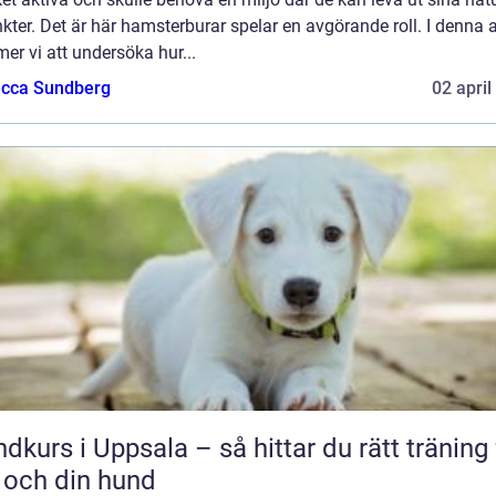
nkter. Det är här hamsterburar spelar en avgörande roll. I denna a
r vi att undersöka hur...
cca Sundberg
02 april
dkurs i Uppsala – så hittar du rätt träning 
 och din hund