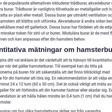
v de populäraste alternativen inkluderar trådburar, akvarieburar
 burar. Trådburar är vanligtvis tillverkade av metallgaller och h
atta av plast eller metall. Dessa burar ger utmärkt ventilation o
 hamstern att klättra och utforska. Akvarieburar å andra sidan be
ehållare med ett gallerlock. Dessa burar har fördelen att de erbj
 minskar risken för strö ut ur buren. Modulära burar är de mest f
tiven och kan anpassas efter din hamsters behov.
ntitativa mätningar om hamsterbu
göra ditt val enklare är det värdefullt att ta hänsyn till kvantitativ
r när det gäller hamsterburar. Till exempel kan du titta på
nerna på buren för att säkerställa att det finns tillräckligt med
 för din hamster att röra sig. En rekommendation är att välja en
minst 24 x 12 tum (60 x 30 cm). Det är också viktigt att mäta a
aller för att förhindra att din hamster fastnar eller skadar sig. E
ndation är att hålla hålen mindre än 0,4 tum (1 cm) ifall du ha
mster.
ussion om hur olika hamsterburar skiljer sig från varandra