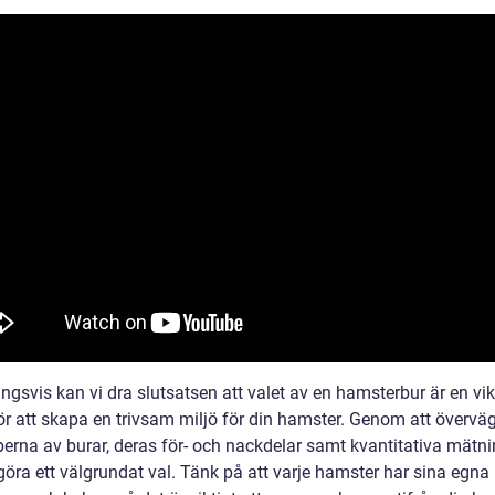
ngsvis kan vi dra slutsatsen att valet av en hamsterbur är en vik
för att skapa en trivsam miljö för din hamster. Genom att övervä
perna av burar, deras för- och nackdelar samt kvantitativa mätni
göra ett välgrundat val. Tänk på att varje hamster har sina egna