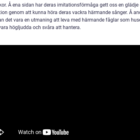
or. Å ena sidan har deras imitationsförmåga gett oss en glädje
tion genom att kunna höra deras vackra härmande sånger. Å an
an det vara en utmaning att leva med härmande fåglar som hus
vara högljudda och svåra att hantera.