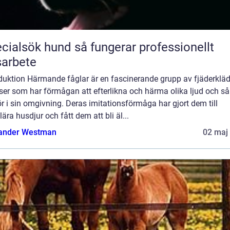
ök hund så fungerar professionellt
arbete
oduktion Härmande fåglar är en fascinerande grupp av fjäderklä
ser som har förmågan att efterlikna och härma olika ljud och s
r i sin omgivning. Deras imitationsförmåga har gjort dem till
ära husdjur och fått dem att bli äl...
ander Westman
02 maj