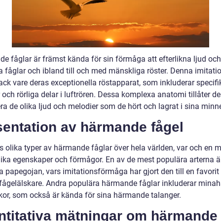
e fåglar är främst kända för sin förmåga att efterlikna ljud oc
 fåglar och ibland till och med mänskliga röster. Denna imitatio
ack vare deras exceptionella röstapparat, som inkluderar specifi
och rörliga delar i luftrören. Dessa komplexa anatomi tillåter d
ra de olika ljud och melodier som de hört och lagrat i sina minn
sentation av härmande fågel
ns olika typer av härmande fåglar över hela världen, var och en 
ika egenskaper och förmågor. En av de mest populära arterna ä
 papegojan, vars imitationsförmåga har gjort den till en favorit
ågelälskare. Andra populära härmande fåglar inkluderar minah
kor, som också är kända för sina härmande talanger.
ntitativa mätningar om härmande