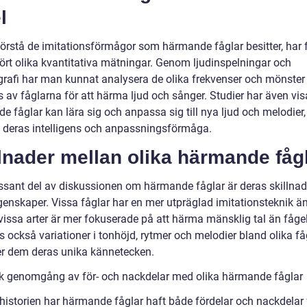
l
 förstå de imitationsförmågor som härmande fåglar besitter, har 
rt olika kvantitativa mätningar. Genom ljudinspelningar och
grafi har man kunnat analysera de olika frekvenser och mönste
av fåglarna för att härma ljud och sånger. Studier har även visa
 fåglar kan lära sig och anpassa sig till nya ljud och melodier, 
å deras intelligens och anpassningsförmåga.
lnader mellan olika härmande fåg
essant del av diskussionen om härmande fåglar är deras skillnad
genskaper. Vissa fåglar har en mer utpräglad imitationsteknik ä
issa arter är mer fokuserade på att härma mänsklig tal än fågel
s också variationer i tonhöjd, rytmer och melodier bland olika fåg
ger dem deras unika kännetecken.
sk genomgång av för- och nackdelar med olika härmande fåglar
istorien har härmande fåglar haft både fördelar och nackdelar 