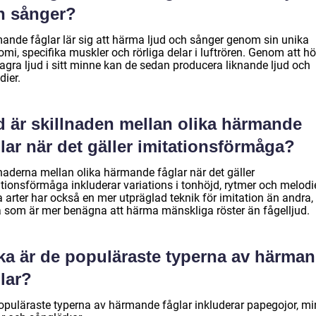
h sånger?
ande fåglar lär sig att härma ljud och sånger genom sin unika
mi, specifika muskler och rörliga delar i luftrören. Genom att h
agra ljud i sitt minne kan de sedan producera liknande ljud och
dier.
d är skillnaden mellan olika härmande
lar när det gäller imitationsförmåga?
lnaderna mellan olika härmande fåglar när det gäller
tionsförmåga inkluderar variations i tonhöjd, rytmer och melodie
a arter har också en mer utpräglad teknik för imitation än andra
a som är mer benägna att härma mänskliga röster än fågelljud.
lka är de populäraste typerna av härma
lar?
opuläraste typerna av härmande fåglar inkluderar papegojor, mi