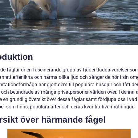
oduktion
e fåglar är en fascinerande grupp av fjäderklädda varelser so
n att efterlikna och härma olika ljud och sånger de hör i sin om
itationsförmåga har gjort dem till populära husdjur och fått dem
 och beundrade av många privatpersoner världen över. I denna ar
e en grundlig översikt över dessa fåglar samt fördjupa oss i vad 
per som finns, populära arter och deras kvantitativa mätningar.
rsikt över härmande fågel