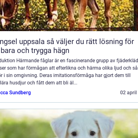
 uppsala så väljer du rätt lösning för
lbara och trygga hägn
oduktion Härmande fåglar är en fascinerande grupp av fjäderklä
ser som har förmågan att efterlikna och härma olika ljud och s
r i sin omgivning. Deras imitationsförmåga har gjort dem till
ära husdjur och fått dem att bli äl...
cca Sundberg
02 april