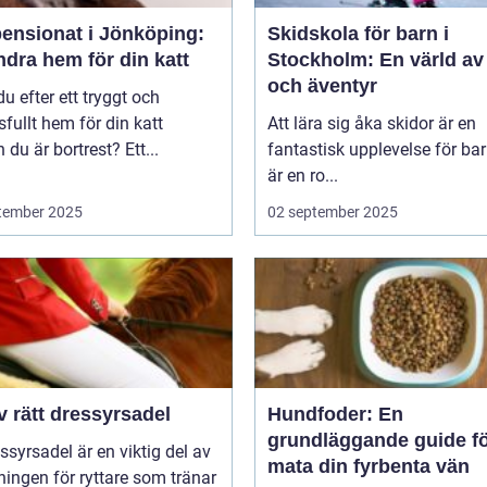
pensionat i Jönköping:
Skidskola för barn i
ndra hem för din katt
Stockholm: En värld av
och äventyr
du efter ett tryggt och
sfullt hem för din katt
Att lära sig åka skidor är en
du är bortrest? Ett...
fantastisk upplevelse för bar
är en ro...
tember 2025
02 september 2025
v rätt dressyrsadel
Hundfoder: En
grundläggande guide fö
ssyrsadel är en viktig del av
mata din fyrbenta vän
ningen för ryttare som tränar