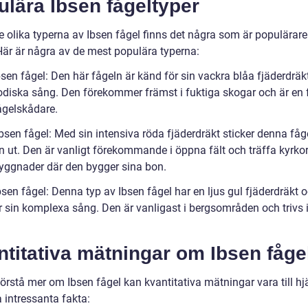
lära Ibsen fågeltyper
e olika typerna av Ibsen fågel finns det några som är populärare
Här är några av de mest populära typerna:
bsen fågel: Den här fågeln är känd för sin vackra blåa fjäderdräk
odiska sång. Den förekommer främst i fuktiga skogar och är en f
ågelskådare.
bsen fågel: Med sin intensiva röda fjäderdräkt sticker denna fåg
en ut. Den är vanligt förekommande i öppna fält och träffa kyrko
yggnader där den bygger sina bon.
bsen fågel: Denna typ av Ibsen fågel har en ljus gul fjäderdräkt o
r sin komplexa sång. Den är vanligast i bergsområden och trivs 
titativa mätningar om Ibsen fåge
förstå mer om Ibsen fågel kan kvantitativa mätningar vara till hj
 intressanta fakta: