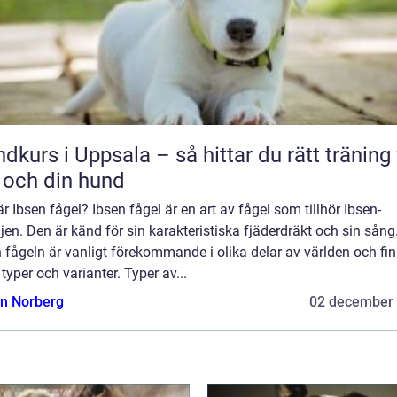
dkurs i Uppsala – så hittar du rätt träning 
 och din hund
r Ibsen fågel? Ibsen fågel är en art av fågel som tillhör Ibsen-
jen. Den är känd för sin karakteristiska fjäderdräkt och sin sång
 fågeln är vanligt förekommande i olika delar av världen och fin
 typer och varianter. Typer av...
n Norberg
02 december