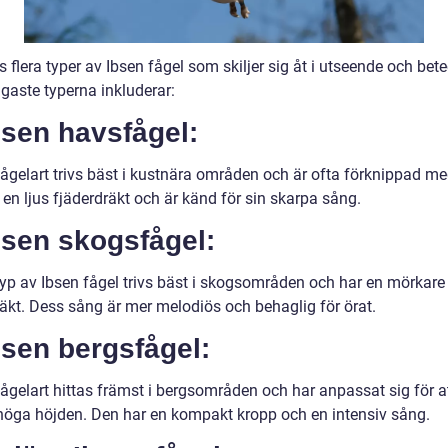
s flera typer av Ibsen fågel som skiljer sig åt i utseende och bet
gaste typerna inkluderar:
bsen havsfågel:
ågelart trivs bäst i kustnära områden och är ofta förknippad me
en ljus fjäderdräkt och är känd för sin skarpa sång.
bsen skogsfågel:
yp av Ibsen fågel trivs bäst i skogsområden och har en mörkare
räkt. Dess sång är mer melodiös och behaglig för örat.
bsen bergsfågel:
ågelart hittas främst i bergsområden och har anpassat sig för at
höga höjden. Den har en kompakt kropp och en intensiv sång.