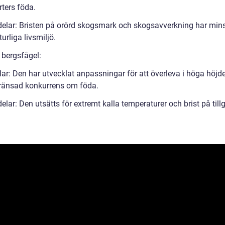
rters föda.
elar: Bristen på orörd skogsmark och skogsavverkning har min
urliga livsmiljö.
 bergsfågel:
lar: Den har utvecklat anpassningar för att överleva i höga höjd
ränsad konkurrens om föda.
lar: Den utsätts för extremt kalla temperaturer och brist på till