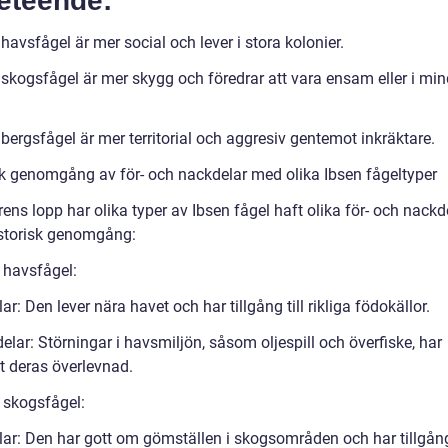
eteende:
havsfågel är mer social och lever i stora kolonier.
 skogsfågel är mer skygg och föredrar att vara ensam eller i min
.
bergsfågel är mer territorial och aggresiv gentemot inkräktare.
sk genomgång av för- och nackdelar med olika Ibsen fågeltyper
ens lopp har olika typer av Ibsen fågel haft olika för- och nackd
istorisk genomgång:
 havsfågel:
ar: Den lever nära havet och har tillgång till rikliga födokällor.
lar: Störningar i havsmiljön, såsom oljespill och överfiske, har
t deras överlevnad.
n skogsfågel:
lar: Den har gott om gömställen i skogsområden och har tillgång 