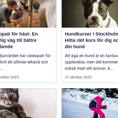
pati för häst: En
Hundkurser i Stockhol
lig väg till bättre
Hitta rätt kurs för dig o
ående
din hund
jurvården har osteopati för
Att äga en hund är en fantas
livit ett alltmer erkänd och
upplevelse, men det kommer
..
också med sitt ansvar. A...
ember 2025
31 oktober 2025