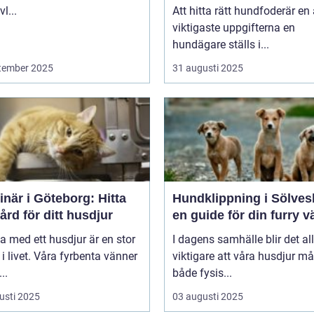
l...
Att hitta rätt hundfoderär en
viktigaste uppgifterna en
hundägare ställs i...
tember 2025
31 augusti 2025
inär i Göteborg: Hitta
Hundklippning i Sölves
vård för ditt husdjur
en guide för din furry v
va med ett husdjur är en stor
I dagens samhälle blir det all
 i livet. Våra fyrbenta vänner
viktigare att våra husdjur må
..
både fysis...
usti 2025
03 augusti 2025