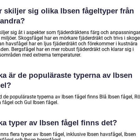
 skiljer sig olika Ibsen fågeltyper från
randra?
iljer sig åt i aspekter som fjäderdräktens färg och anpassningar
 miljöer. Skogsfågel har en mörkare fjäderdräkt och trivs i skog
n havsfågel har en ljus fjäderdräkt och förekommer i kustnära
den. Bergsfågel har en mer robust fjäderdräkt och klarar sig i
sområden med extrema temperaturer.
ka är de populäraste typerna av Ibsen
gel?
d de populäraste typerna av Ibsen fågel finns Blå Ibsen fågel, R
 fågel och Gul Ibsen fågel.
ka typer av Ibsen fågel finns det?
inns flera typer av Ibsen fågel, inklusive Ibsen havsfågel, Ibsen
sfågel och Ibsen bergsfågel.