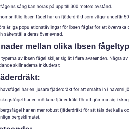
 fågelns sång kan höras på upp till 300 meters avstånd.
nomsnittlig Ibsen fågel har en fjäderdräkt som väger ungefär 5
rs årliga populationstävlingar för Ibsen fåglar för att övervaka 
ch säkerställa deras överlevnad.
lnader mellan olika Ibsen fågelty
 typerna av Ibsen fågel skiljer sig åt i flera avseenden. Några a
dande skillnaderna inkluderar:
jäderdräkt:
havsfågel har en ljusare fjäderdräkt för att smälta in i havsmilj
 skogsfågel har en mörkare fjäderdräkt för att gömma sig i skog
bergsfågel har en mer robust fjäderdräkt för att tåla det kalla o
nliga bergsklimatet.