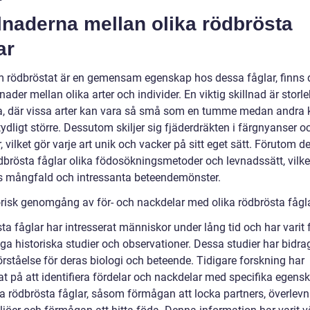
lnaderna mellan olika rödbrösta
ar
 rödbröstat är en gemensam egenskap hos dessa fåglar, finns 
lnader mellan olika arter och individer. En viktig skillnad är storl
a, där vissa arter kan vara så små som en tumme medan andra 
ydligt större. Dessutom skiljer sig fjäderdräkten i färgnyanser o
 vilket gör varje art unik och vacker på sitt eget sätt. Förutom de
ödbrösta fåglar olika födosökningsmetoder och levnadssätt, vilke
ras mångfald och intressanta beteendemönster.
orisk genomgång av för- och nackdelar med olika rödbrösta fågl
ta fåglar har intresserat människor under lång tid och har varit
a historiska studier och observationer. Dessa studier har bidragi
örståelse för deras biologi och beteende. Tidigare forskning har
at på att identifiera fördelar och nackdelar med specifika egens
ka rödbrösta fåglar, såsom förmågan att locka partners, överlevn