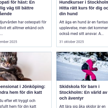
pati för häst: En
Hundkurser i Stockhol
lig väg till bättre
Hitta rätt kurs för dig o
ående
din hund
jurvården har osteopati för
Att äga en hund är en fantas
livit ett alltmer erkänd och
upplevelse, men det kommer
..
också med sitt ansvar. A...
ember 2025
31 oktober 2025
pensionat i Jönköping:
Skidskola för barn i
ndra hem för din katt
Stockholm: En värld av
och äventyr
du efter ett tryggt och
sfullt hem för din katt
Att lära sig åka skidor är en