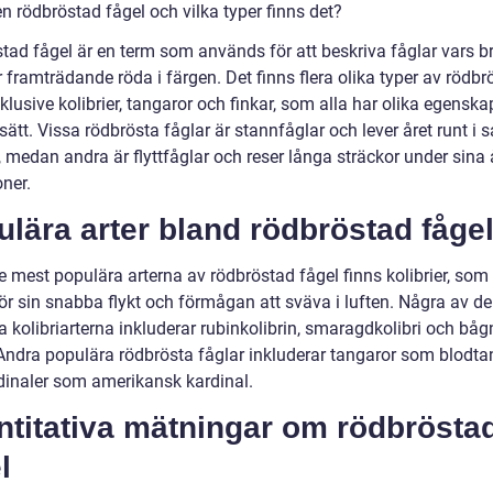
n rödbröstad fågel och vilka typer finns det?
tad fågel är en term som används för att beskriva fåglar vars b
framträdande röda i färgen. Det finns flera olika typer av rödbr
nklusive kolibrier, tangaror och finkar, som alla har olika egensk
sätt. Vissa rödbrösta fåglar är stannfåglar och lever året runt 
 medan andra är flyttfåglar och reser långa sträckor under sina 
ner.
lära arter bland rödbröstad fåge
 mest populära arterna av rödbröstad fågel finns kolibrier, som 
ör sin snabba flykt och förmågan att sväva i luften. Några av d
a kolibriarterna inkluderar rubinkolibrin, smaragdkolibri och b
. Andra populära rödbrösta fåglar inkluderar tangaror som blodt
dinaler som amerikansk kardinal.
ntitativa mätningar om rödbrösta
l