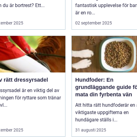
du är bortrest? Ett...
fantastisk upplevelse för bar
är en ro...
tember 2025
02 september 2025
v rätt dressyrsadel
Hundfoder: En
grundläggande guide fö
ssyrsadel är en viktig del av
mata din fyrbenta vän
ningen för ryttare som tränar
l...
Att hitta rätt hundfoderär en
viktigaste uppgifterna en
hundägare ställs i...
tember 2025
31 augusti 2025