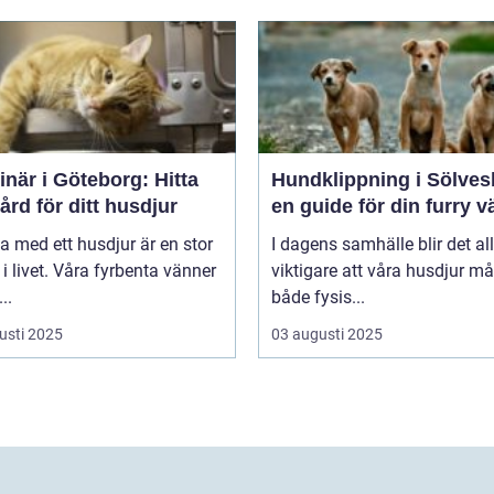
inär i Göteborg: Hitta
Hundklippning i Sölves
vård för ditt husdjur
en guide för din furry v
va med ett husdjur är en stor
I dagens samhälle blir det all
 i livet. Våra fyrbenta vänner
viktigare att våra husdjur må
..
både fysis...
usti 2025
03 augusti 2025