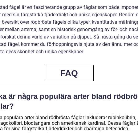
tad fågel är en fascinerande grupp av fåglar som både impone
 med sin färgstarka fjäderdräkt och unika egenskaper. Genom 
 översikt över rödbrösta fågels olika typer, kvantitativa mätning
der mellan arterna, samt en historisk genomgång av för- och nack
tforskat denna värld av variation på djupet. Så nästa gång du se
tad fågel, kommer du förhoppningsvis njuta av den ännu mer o
ta dess skönhet och unika egenskaper.
FAQ
ka är några populära arter bland rödbrö
lar?
 populära arter bland rödbrösta fåglar inkluderar rubinkolibrin,
agdkolibri, blodtangara och amerikansk kardinal. Dessa fåglar 
a för sina färgstarka fjäderdräkter och charmiga beteenden.