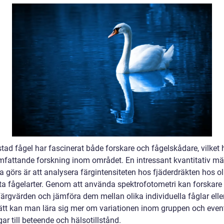
ad fågel har fascinerat både forskare och fågelskådare, vilket h
 omfattande forskning inom området. En intressant kvantitativ m
 görs är att analysera färgintensiteten hos fjäderdräkten hos ol
ta fågelarter. Genom att använda spektrofotometri kan forskar
ärgvärden och jämföra dem mellan olika individuella fåglar eller
ätt kan man lära sig mer om variationen inom gruppen och even
ar till beteende och hälsotillstånd.