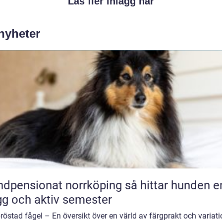
Läs fler inlägg här
 nyheter
ensionat norrköping så hittar hunden en
gg och aktiv semester
östad fågel – En översikt över en värld av färgprakt och variati