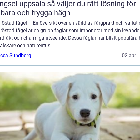
 uppsala så väljer du rätt lösning för
lbara och trygga hägn
östad fågel – En översikt över en värld av färgprakt och variati
röstad fågel är en grupp fåglar som imponerar med sin levande
rdräkt och charmiga utseende. Dessa fåglar har blivit populära
älskare och naturentus...
cca Sundberg
02 april