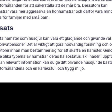
förhållanden för att säkerställa att de mår bra. Dessutom kan
trar vara mer aggressiva än honhamstrar och därför vara min
a för familjer med små barn.
sats
ffa hamster som husdjur kan vara ett glädjande och givande val 
rivatpersoner. Det är viktigt att göra nödvändig forskning och 
aktorer innan man bestämmer sig för att skaffa en hamster. Gen
e olika typerna av hamstrar, deras hälsostatus, skillnader i upp
an relevant information kan du ge ditt blivande husdjur de bäst
förhållandena och en kärleksfull och trygg miljö.