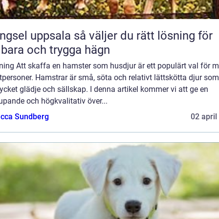
 uppsala så väljer du rätt lösning för
lbara och trygga hägn
ning Att skaffa en hamster som husdjur är ett populärt val för
tpersoner. Hamstrar är små, söta och relativt lättskötta djur so
cket glädje och sällskap. I denna artikel kommer vi att ge en
upande och högkvalitativ över...
cca Sundberg
02 april