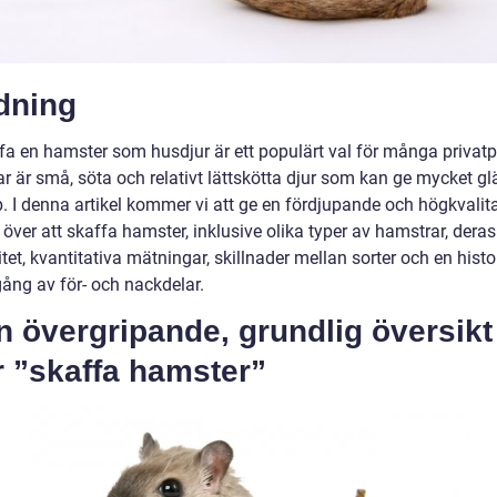
dning
ffa en hamster som husdjur är ett populärt val för många privatp
r är små, söta och relativt lättskötta djur som kan ge mycket gl
. I denna artikel kommer vi att ge en fördjupande och högkvalita
 över att skaffa hamster, inklusive olika typer av hamstrar, deras
tet, kvantitativa mätningar, skillnader mellan sorter och en histo
ng av för- och nackdelar.
n övergripande, grundlig översikt
r ”skaffa hamster”