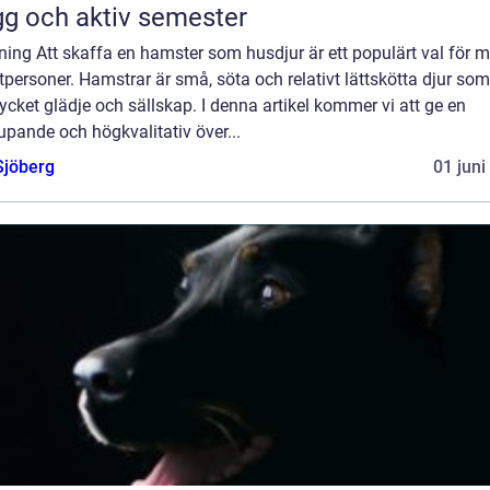
gg och aktiv semester
ning Att skaffa en hamster som husdjur är ett populärt val för
tpersoner. Hamstrar är små, söta och relativt lättskötta djur so
cket glädje och sällskap. I denna artikel kommer vi att ge en
upande och högkvalitativ över...
Sjöberg
01 juni