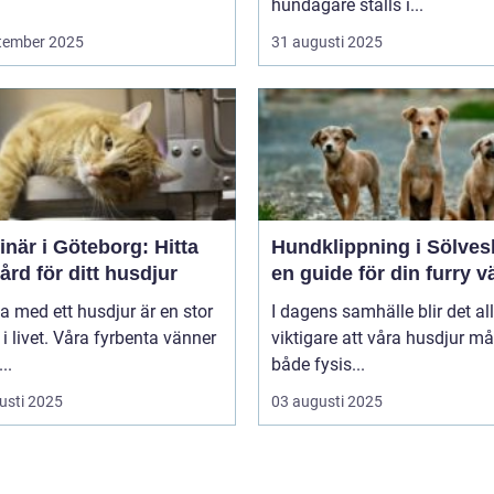
hundägare ställs i...
tember 2025
31 augusti 2025
inär i Göteborg: Hitta
Hundklippning i Sölves
vård för ditt husdjur
en guide för din furry v
va med ett husdjur är en stor
I dagens samhälle blir det all
 i livet. Våra fyrbenta vänner
viktigare att våra husdjur må
..
både fysis...
usti 2025
03 augusti 2025