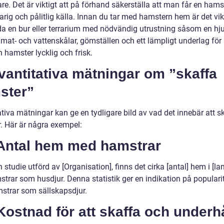
e. Det är viktigt att på förhand säkerställa att man får en hams
rig och pålitlig källa. Innan du tar med hamstern hem är det vikt
da en bur eller terrarium med nödvändig utrustning såsom en hju
mat- och vattenskålar, gömställen och ett lämpligt underlag för 
n hamster lycklig och frisk.
vantitativa mätningar om ”skaffa
ster”
tiva mätningar kan ge en tydligare bild av vad det innebär att s
. Här är några exempel:
 Antal hem med hamstrar
n studie utförd av [Organisation], finns det cirka [antal] hem i [l
strar som husdjur. Denna statistik ger en indikation på populari
strar som sällskapsdjur.
Kostnad för att skaffa och underh