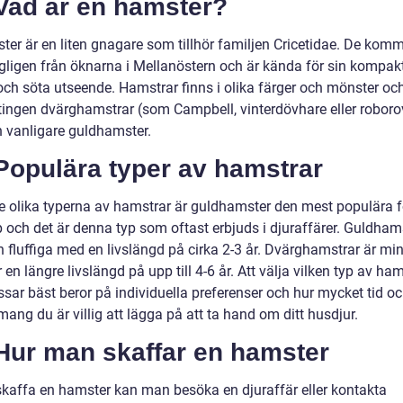
 Vad är en hamster?
ter är en liten gnagare som tillhör familjen Cricetidae. De kom
gligen från öknarna i Mellanöstern och är kända för sin kompak
 och söta utseende. Hamstrar finns i olika färger och mönster oc
tingen dvärghamstrar (som Campbell, vinterdövhare eller roboro
n vanligare guldhamster.
Populära typer av hamstrar
e olika typerna av hamstrar är guldhamster den mest populära f
 och det är denna typ som oftast erbjuds i djuraffärer. Guldhams
 fluffiga med en livslängd på cirka 2-3 år. Dvärghamstrar är min
en längre livslängd på upp till 4-6 år. Att välja vilken typ av ha
sar bäst beror på individuella preferenser och hur mycket tid o
ng du är villig att lägga på att ta hand om ditt husdjur.
 Hur man skaffar en hamster
 skaffa en hamster kan man besöka en djuraffär eller kontakta