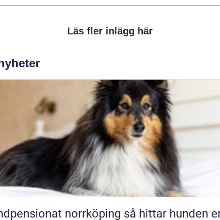
Läs fler inlägg här
 nyheter
ensionat norrköping så hittar hunden en