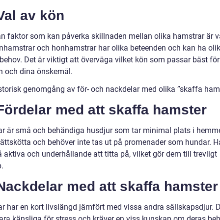
Val av kön
n faktor som kan påverka skillnaden mellan olika hamstrar är v
nhamstrar och honhamstrar har olika beteenden och kan ha oli
behov. Det är viktigt att överväga vilket kön som passar bäst för
on och dina önskemål.
istorisk genomgång av för- och nackdelar med olika ”skaffa ham
Fördelar med att skaffa hamster
r är små och behändiga husdjur som tar minimal plats i hemme
t lättskötta och behöver inte tas ut på promenader som hundar. 
 aktiva och underhållande att titta på, vilket gör dem till trevligt
.
Nackdelar med att skaffa hamster
r har en kort livslängd jämfört med vissa andra sällskapsdjur. 
ara känsliga för stress och kräver en viss kunskap om deras be