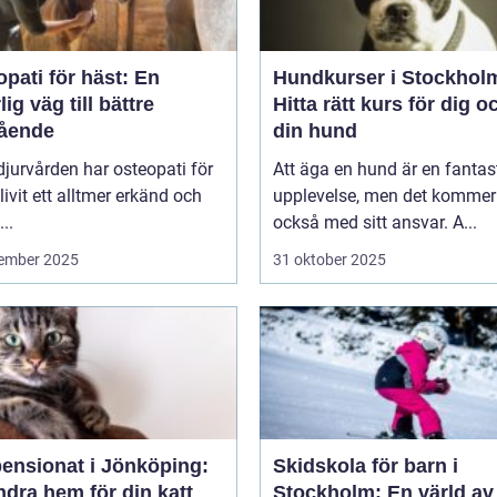
pati för häst: En
Hundkurser i Stockhol
lig väg till bättre
Hitta rätt kurs för dig o
ående
din hund
jurvården har osteopati för
Att äga en hund är en fantas
livit ett alltmer erkänd och
upplevelse, men det kommer
..
också med sitt ansvar. A...
ember 2025
31 oktober 2025
pensionat i Jönköping:
Skidskola för barn i
ndra hem för din katt
Stockholm: En värld av