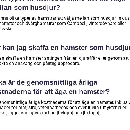
llan som husdjur?
inns olika typer av hamstrar att välja mellan som husdjur, inklus
hamster och dvärghamstrar som Campbell, vinterdövhare eller
rovski.
r kan jag skaffa en hamster som husdju
an skaffa en hamster antingen från en djuraffär eller genom att
akta en ansvarig och pålitlig uppfödare.
ka är de genomsnittliga årliga
stnaderna för att äga en hamster?
enomsnittliga årliga kostnaderna för att äga en hamster, inklusi
ader för mat, strö, veterinärbesök och eventuella utflykter eller
ker, ligger vanligtvis mellan [belopp] och [belopp].