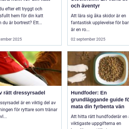
och äventyr
du efter ett tryggt och
sfullt hem för din katt
Att lära sig åka skidor är en
du är bortrest? Ett...
fantastisk upplevelse för bar
är en ro...
tember 2025
02 september 2025
v rätt dressyrsadel
Hundfoder: En
grundläggande guide fö
ssyrsadel är en viktig del av
mata din fyrbenta vän
ningen för ryttare som tränar
l...
Att hitta rätt hundfoderär en
viktigaste uppgifterna en