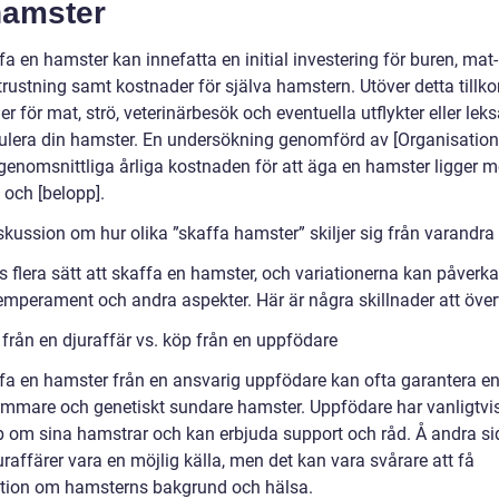
hamster
fa en hamster kan innefatta en initial investering för buren, mat
trustning samt kostnader för själva hamstern. Utöver detta till
r för mat, strö, veterinärbesök och eventuella utflykter eller leks
mulera din hamster. En undersökning genomförd av [Organisation]
 genomsnittliga årliga kostnaden för att äga en hamster ligger m
 och [belopp].
skussion om hur olika ”skaffa hamster” skiljer sig från varandra
s flera sätt att skaffa en hamster, och variationerna kan påverka
temperament och andra aspekter. Här är några skillnader att öve
 från en djuraffär vs. köp från en uppfödare
ffa en hamster från en ansvarig uppfödare kan ofta garantera e
mmare och genetiskt sundare hamster. Uppfödare har vanligtvi
 om sina hamstrar och kan erbjuda support och råd. Å andra s
raffärer vara en möjlig källa, men det kan vara svårare att få
tion om hamsterns bakgrund och hälsa.