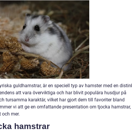
iska guldhamstrar, är en speciell typ av hamster med en distin
ndens att vara överviktiga och har blivit populära husdjur på
ch tursamma karaktär, vilket har gjort dem till favoriter bland
ommer vi att ge en omfattande presentation om tjocka hamstrar,
et och mer.
ocka hamstrar