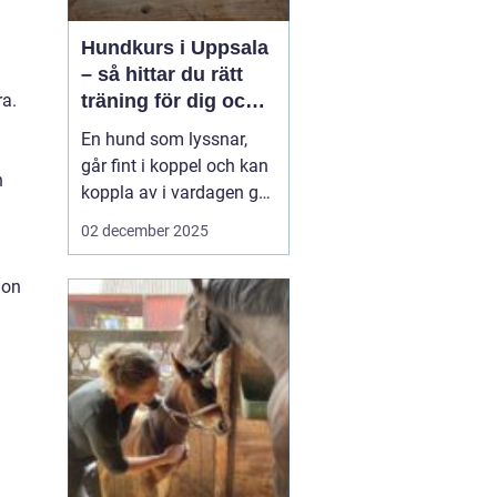
Hundkurs i Uppsala
– så hittar du rätt
träning för dig och
ra.
din hund
En hund som lyssnar,
går fint i koppel och kan
n
koppla av i vardagen gör
livet enklare för både
02 december 2025
hund och ägare.
Samtidigt upplever
ion
många att de kämpar
med inkallning, möten
med andra hundar eller
allmän ...