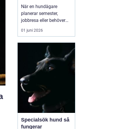
och aktiv semester
När en hundägare
planerar semester,
jobbresa eller behöver
avlastning under en
01 juni 2026
period, blir frågan
snabbt aktuell: vem tar
hand om hunden? För
många i Östergötland är
ett hundpensionat
Norrköpi...
a
Specialsök hund så
fungerar