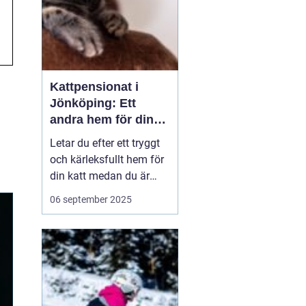
Kattpensionat i
Jönköping: Ett
andra hem för din
katt
Letar du efter ett tryggt
och kärleksfullt hem för
din katt medan du är
bortrest? Ett
06 september 2025
kattpensionat kan vara
det perfekta alternativet!
I hjärtat av Småland,
precis utanför
Jönköping, erbjuder flera
kattpensio...