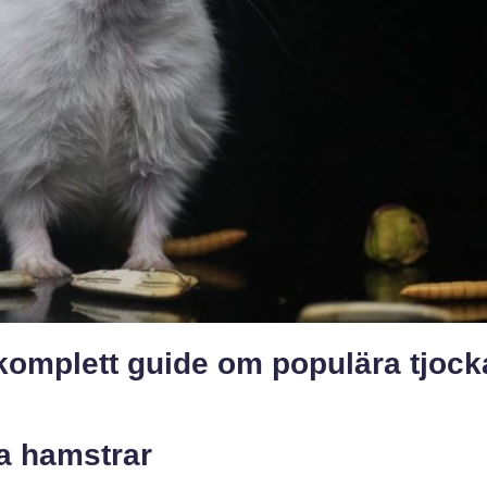
komplett guide om populära tjock
ka hamstrar