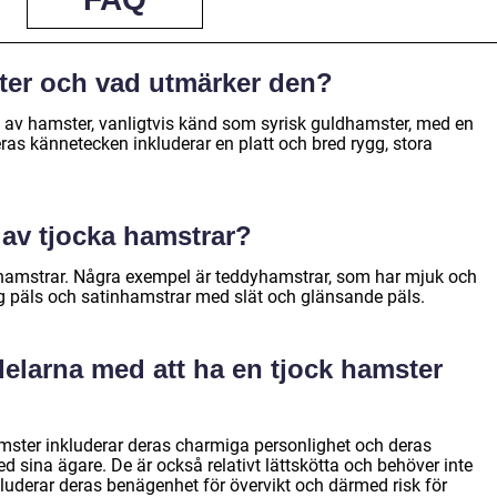
ter och vad utmärker den?
yp av hamster, vanligtvis känd som syrisk guldhamster, med en
s kännetecken inkluderar en platt och bred rygg, stora
 av tjocka hamstrar?
ka hamstrar. Några exempel är teddyhamstrar, som har mjuk och
ig päls och satinhamstrar med slät och glänsande päls.
delarna med att ha en tjock hamster
mster inkluderar deras charmiga personlighet och deras
 sina ägare. De är också relativt lättskötta och behöver inte
uderar deras benägenhet för övervikt och därmed risk för