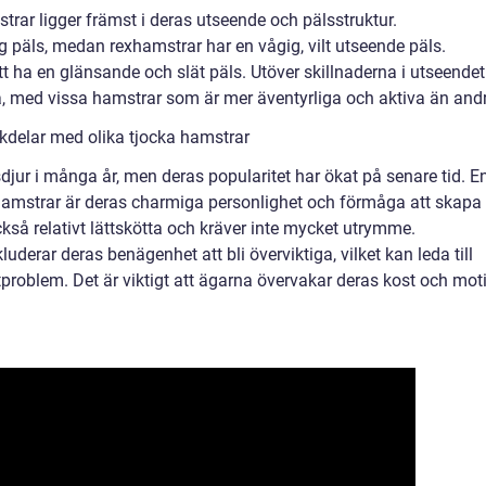
trar ligger främst i deras utseende och pälsstruktur.
g päls, medan rexhamstrar har en vågig, vilt utseende päls.
 ha en glänsande och slät päls. Utöver skillnaderna i utseendet
a, med vissa hamstrar som är mer äventyrliga och aktiva än and
kdelar med olika tjocka hamstrar
jur i många år, men deras popularitet har ökat på senare tid. E
hamstrar är deras charmiga personlighet och förmåga att skapa
kså relativt lättskötta och kräver inte mycket utrymme.
derar deras benägenhet att bli överviktiga, vilket kan leda till
roblem. Det är viktigt att ägarna övervakar deras kost och mot