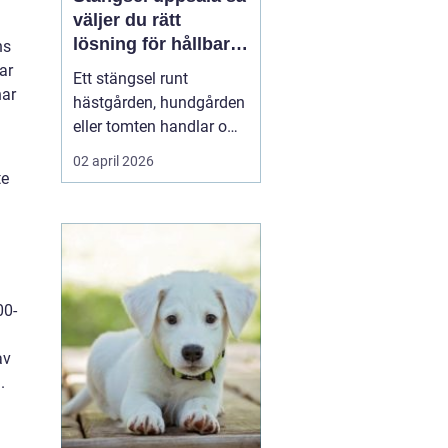
väljer du rätt
lösning för hållbara
ns
och trygga hägn
ar
Ett stängsel runt
har
hästgården, hundgården
eller tomten handlar om
mer än en tydlig gräns.
02 april 2026
Ett genomtänkt stängsel
te
skapar trygghet för djur
och människor, minskar
risken för olyckor och
sparar både tid och
pengar på lång sikt. I en
00-
region som Uppsala, ...
av
.