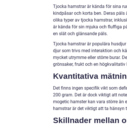
Tjocka hamstrar är kända för sina ru
kindpåsar och korta ben. Deras päls ä
olika typer av tjocka hamstrar, inkl
är kända för sin mjuka och fluffiga 
en slät och glänsande päls.
Tjocka hamstrar är populära husdjur 
djur som trivs med interaktion och kär
mycket utrymme eller större burar. Det
grönsaker, frukt och en högkvalitativ
Kvantitativa mätni
Det finns ingen specifik vikt som defi
200 gram. Det är dock viktigt att note
mogetic hamster kan vara större än 
hamstrar är det viktigt att ta hänsyn 
Skillnader mellan o