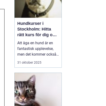
Hundkurser i
Stockholm: Hitta
rätt kurs för dig och
din hund
Att äga en hund är en
fantastisk upplevelse,
men det kommer också
med sitt ansvar. Att
31 oktober 2025
skapa en stark och
positiv relation med din
fyrbenta vän är
avgörande för en
harmonisk vardag
tillsammans. I
Stockholm finns de...