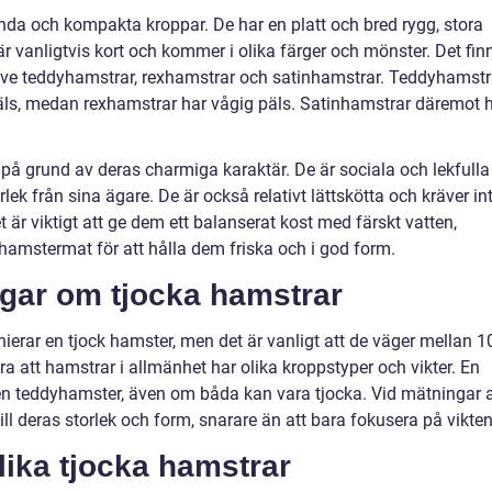
nda och kompakta kroppar. De har en platt och bred rygg, stora
r vanligtvis kort och kommer i olika färger och mönster. Det fin
usive teddyhamstrar, rexhamstrar och satinhamstrar. Teddyhamstr
päls, medan rexhamstrar har vågig päls. Satinhamstrar däremot 
på grund av deras charmiga karaktär. De är sociala och lekfulla
lek från sina ägare. De är också relativt lättskötta och kräver in
 är viktigt att ge dem ett balanserat kost med färskt vatten,
 hamstermat för att hålla dem friska och i god form.
ngar om tjocka hamstrar
nierar en tjock hamster, men det är vanligt att de väger mellan 1
ra att hamstrar i allmänhet har olika kroppstyper och vikter. En
en teddyhamster, även om båda kan vara tjocka. Vid mätningar 
till deras storlek och form, snarare än att bara fokusera på vikten
lika tjocka hamstrar