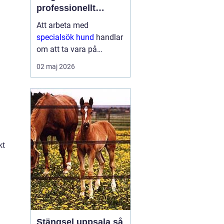
professionellt
nosarbete
Att arbeta med
specialsök hund
handlar
om att ta vara på
hundens starkaste sinne
02 maj 2026
nosen och rikta den mot
ett tydligt mål. Genom
noggrann träning kan
hundar hitta allt från
narkotika och vägglöss
till vape...
kt
Stängsel uppsala så