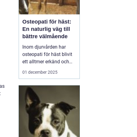
Osteopati för häst:
En naturlig väg till
bättre välmående
Inom djurvården har
osteopati för häst blivit
ett alltmer erkänd och
använd
01 december 2025
behandlingsmetod för
att förbättra hästars
ras
hälsa och
t
välbefinnande. Likt
människor, kan hästar
uppleva sp&au...