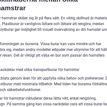
hamstrar
hamstrar skiljer sig åt på flera sätt. En viktig skillnad är materia
 Plastburar är vanligtvis lättare och lättare att rengöra, medan
Akrylburar ger möjlighet till visuell övervakning av din hamster un
tformningen av burarna. Vissa burar kan vara mindre och har
öra sig, medan andra modeller erbjuder mer utrymme för att hål
 resan. Det är viktigt att välja en bur som passar din hamsters
ackdelar med olika transportburar för hamstrar
cklats genom åren för att uppfylla olika behov och preferenser. 
astburar med minimala tillbehör. Med tiden har burarna förbättra
 och säkerhetsfunktioner.
för hamstrar inkluderar deras lätta vikt, enkel rengöring,
esign. På samma gång kan vissa nackdelar vara att vissa burar k