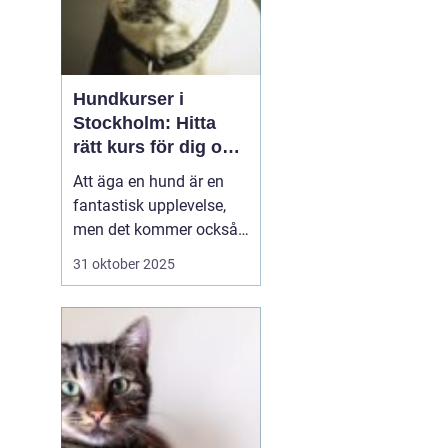
Hundkurser i
Stockholm: Hitta
rätt kurs för dig och
din hund
Att äga en hund är en
fantastisk upplevelse,
men det kommer också
med sitt ansvar. Att
31 oktober 2025
skapa en stark och
positiv relation med din
fyrbenta vän är
avgörande för en
harmonisk vardag
tillsammans. I
Stockholm finns de...