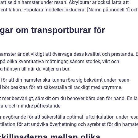
t att se din hamster under resan. Akrylburar är också lätta att
g ventilation. Populära modeller inkluderar [Namn på modell 1] oc
gar om transportburar för
hamster är det viktigt att överväga dess kvalitet och prestanda. E
 på olika kvantitativa mätningar, såsom storlek, vikt och
ta hänsyn till när du väljer en bur:
ig för att din hamster ska kunna röra sig bekvämt under resan.
bör beaktas för att säkerställa tillräckligt med utrymme.
t mer besvärligt, särskilt om du behöver bära den för hand. En lä
nklare och mindre påfrestande.
 är avgörande för att säkerställa optimal luftcirkulation under res
ntilation för att undvika överhettning och syrebrist för din hamste
killnaderna mellan olika