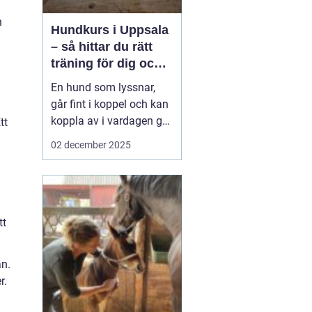
h
Hundkurs i Uppsala
– så hittar du rätt
träning för dig och
din hund
En hund som lyssnar,
går fint i koppel och kan
koppla av i vardagen gör
tt
livet enklare för både
02 december 2025
hund och ägare.
Samtidigt upplever
många att de kämpar
med inkallning, möten
med andra hundar eller
tt
allmän ...
an.
r.