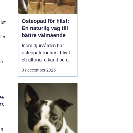
Osteopati för häst:
let
En naturlig väg till
bättre välmående
der
Inom djurvården har
osteopati för häst blivit
ett alltmer erkänd och
la
använd
01 december 2025
behandlingsmetod för
att förbättra hästars
hälsa och
välbefinnande. Likt
De
människor, kan hästar
ts
uppleva sp&au...
an