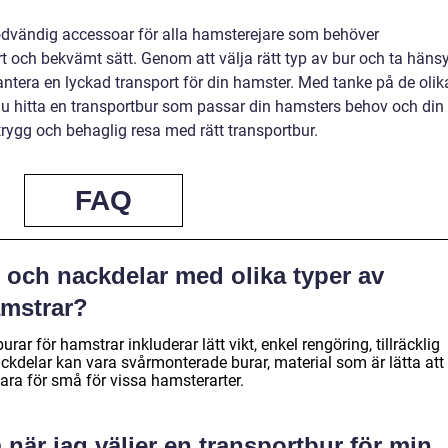
nödvändig accessoar för alla hamsterejare som behöver
rt och bekvämt sätt. Genom att välja rätt typ av bur och ta häns
rantera en lyckad transport för din hamster. Med tanke på de olik
 du hitta en transportbur som passar din hamsters behov och din
rygg och behaglig resa med rätt transportbur.
FAQ
r och nackdelar med olika typer av
amstrar?
r för hamstrar inkluderar lätt vikt, enkel rengöring, tillräcklig
ckdelar kan vara svårmonterade burar, material som är lätta att
ra för små för vissa hamsterarter.
när jag väljer en transportbur för min