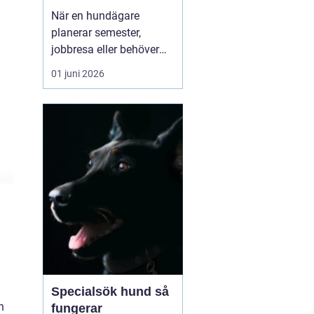
och aktiv semester
När en hundägare
planerar semester,
jobbresa eller behöver
avlastning under en
01 juni 2026
period, blir frågan
snabbt aktuell: vem tar
hand om hunden? För
många i Östergötland är
ett hundpensionat
Norrköpi...
h
Specialsök hund så
h
fungerar