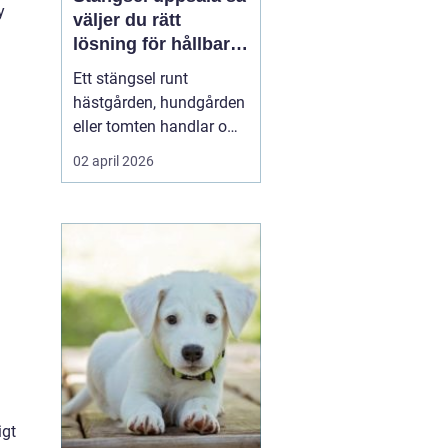
y
väljer du rätt
lösning för hållbara
och trygga hägn
Ett stängsel runt
hästgården, hundgården
eller tomten handlar om
mer än en tydlig gräns.
02 april 2026
Ett genomtänkt stängsel
skapar trygghet för djur
och människor, minskar
risken för olyckor och
sparar både tid och
pengar på lång sikt. I en
region som Uppsala, ...
igt