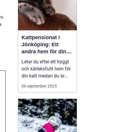
yn
a
Kattpensionat i
Jönköping: Ett
andra hem för din
katt
Letar du efter ett tryggt
och kärleksfullt hem för
din katt medan du är
bortrest? Ett
06 september 2025
kattpensionat kan vara
det perfekta alternativet!
I hjärtat av Småland,
precis utanför
Jönköping, erbjuder flera
kattpensio...