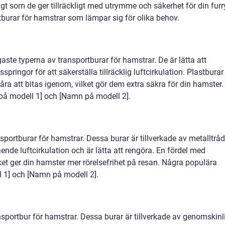
gt som de ger tillräckligt med utrymme och säkerhet för din furr
rtburar för hamstrar som lämpar sig för olika behov.
aste typerna av transportburar för hamstrar. De är lätta att
springor för att säkerställa tillräcklig luftcirkulation. Plastburar
åra att bitas igenom, vilket gör dem extra säkra för din hamster.
på modell 1] och [Namn på modell 2].
portburar för hamstrar. Dessa burar är tillverkade av metalltråd
ende luftcirkulation och är lätta att rengöra. En fördel med
lket ger din hamster mer rörelsefrihet på resan. Några populära
l 1] och [Namn på modell 2].
ansportbur för hamstrar. Dessa burar är tillverkade av genomskinl