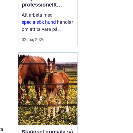
professionellt
nosarbete
Att arbeta med
specialsök hund
handlar
om att ta vara på
hundens starkaste sinne
02 maj 2026
nosen och rikta den mot
ett tydligt mål. Genom
noggrann träning kan
hundar hitta allt från
narkotika och vägglöss
till vape...
ta
Stängsel uppsala så