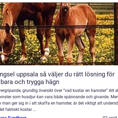
 uppsala så väljer du rätt lösning för
lbara och trygga hägn
ergripande, grundlig översikt över ”vad kostar en hamster” Att s
amster som husdjur kan vara både spännande och givande. Me
 man ger sig in i att skaffa en hamster, är det viktigt att unders
et faktiskt kostar ...
cca Sundberg
02 april