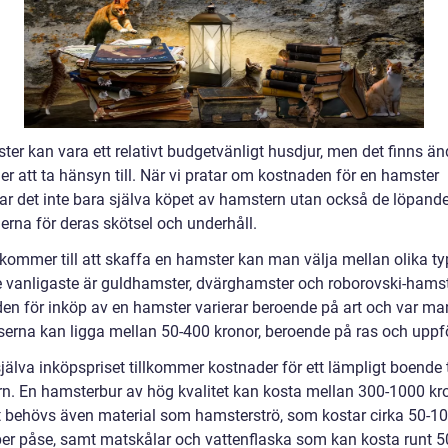
er kan vara ett relativt budgetvänligt husdjur, men det finns än
r att ta hänsyn till. När vi pratar om kostnaden för en hamster
tar det inte bara själva köpet av hamstern utan också de löpand
erna för deras skötsel och underhåll.
 kommer till att skaffa en hamster kan man välja mellan olika ty
De vanligaste är guldhamster, dvärghamster och roborovski-hamst
en för inköp av en hamster varierar beroende på art och var ma
iserna kan ligga mellan 50-400 kronor, beroende på ras och uppf
jälva inköpspriset tillkommer kostnader för ett lämpligt boende t
n. En hamsterbur av hög kvalitet kan kosta mellan 300-1000 kron
 behövs även material som hamsterströ, som kostar cirka 50-1
per påse, samt matskålar och vattenflaska som kan kosta runt 