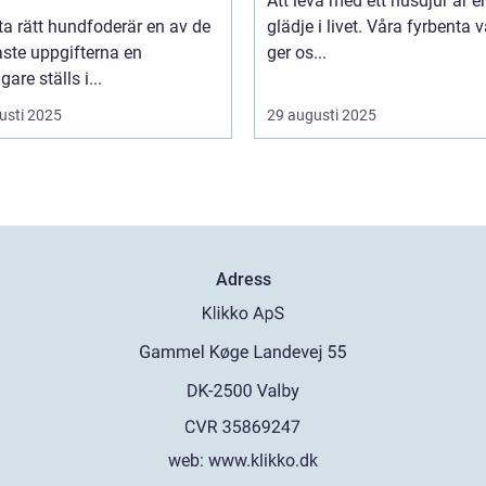
Att leva med ett husdjur är e
tta rätt hundfoderär en av de
glädje i livet. Våra fyrbenta 
aste uppgifterna en
ger os...
are ställs i...
usti 2025
29 augusti 2025
Adress
web:
www.klikko.dk