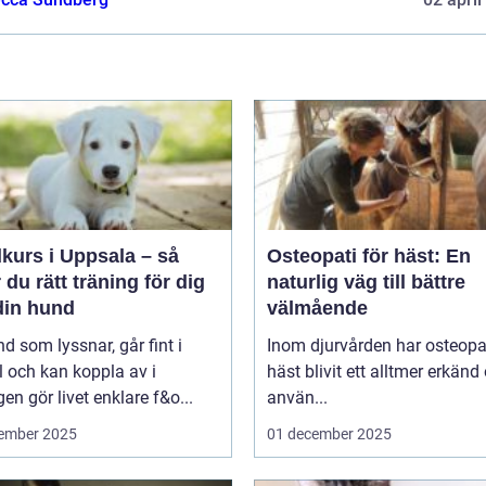
kurs i Uppsala – så
Osteopati för häst: En
r du rätt träning för dig
naturlig väg till bättre
din hund
välmående
d som lyssnar, går fint i
Inom djurvården har osteopat
 och kan koppla av i
häst blivit ett alltmer erkänd
en gör livet enklare f&o...
använ...
ember 2025
01 december 2025