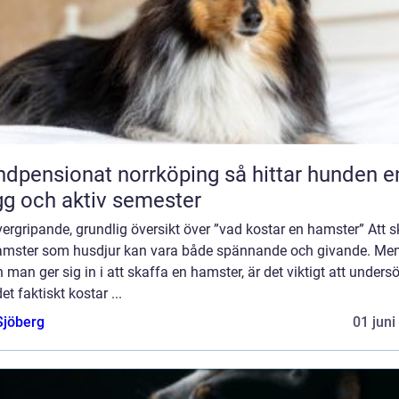
ensionat norrköping så hittar hunden en
gg och aktiv semester
ergripande, grundlig översikt över ”vad kostar en hamster” Att s
amster som husdjur kan vara både spännande och givande. Me
 man ger sig in i att skaffa en hamster, är det viktigt att unders
et faktiskt kostar ...
Sjöberg
01 juni