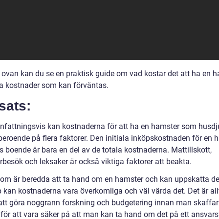
n ovan kan du se en praktisk guide om vad kostar det att ha en 
ka kostnader som kan förväntas.
sats:
attningsvis kan kostnaderna för att ha en hamster som husdj
beroende på flera faktorer. Den initiala inköpskostnaden för en 
 boende är bara en del av de totala kostnaderna. Mattillskott,
rbesök och leksaker är också viktiga faktorer att beakta.
som är beredda att ta hand om en hamster och kan uppskatta d
p kan kostnaderna vara överkomliga och väl värda det. Det är all
 att göra noggrann forskning och budgetering innan man skaffar 
för att vara säker på att man kan ta hand om det på ett ansvarsf