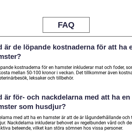
FAQ
 är de löpande kostnaderna för att ha 
mster?
öpande kostnaderna för en hamster inkluderar mat och foder, s
kosta mellan 50-100 kronor i veckan. Det tillkommer även kostn
eterinärbesök, leksaker och tillbehör.
 är för- och nackdelarna med att ha en
mster som husdjur?
elarna med att ha en hamster är att de är lågunderhållande och 
jur. Nackdelarna inkluderar behovet av regelbunden vård och de
aktiva beteende, vilket kan störa sömnen hos vissa personer.