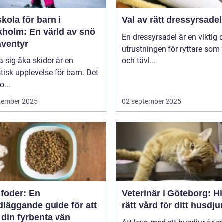
kola för barn i
Val av rätt dressyrsadel
kholm: En värld av snö
En dressyrsadel är en viktig 
äventyr
utrustningen för ryttare som 
ra sig åka skidor är en
och tävl...
tisk upplevelse för barn. Det
o...
tember 2025
02 september 2025
foder: En
Veterinär i Göteborg: Hi
dläggande guide för att
rätt vård för ditt husdju
 din fyrbenta vän