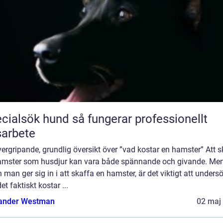
ök hund så fungerar professionellt
arbete
ergripande, grundlig översikt över ”vad kostar en hamster” Att s
amster som husdjur kan vara både spännande och givande. Me
 man ger sig in i att skaffa en hamster, är det viktigt att unders
et faktiskt kostar ...
ander Westman
02 maj