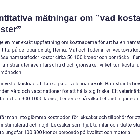
titativa mätningar om ”vad kosta
ster”
 ge en mer exakt uppfattning om kostnaderna för att ha en hamst
 titta på de löpande utgifterna. Mat och foder är en veckovis ko
påse hamsterfoder kostar cirka 50-100 kronor och bör räcka i fle
Hamstrar äter även färsk frukt och grönsaker, vilket kan kosta r
i månaden.
n viktig kostnad att tänka på är veterinärbesök. Hamstrar behöv
den vård och vaccinationer för att hålla sig friska. Ett veterinä
ta mellan 300-1000 kronor, beroende på vilka behandlingar som
t får man inte glömma kostnaden för leksaker och tillbehör för at
n stimulerad och nöjd. Leksaker som hjul, tunnlar och klätterstä
ta ungefär 100-300 kronor beroende på kvalitet och material.