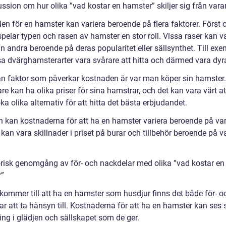
ussion om hur olika ”vad kostar en hamster” skiljer sig från var
en för en hamster kan variera beroende på flera faktorer. Först 
pelar typen och rasen av hamster en stor roll. Vissa raser kan v
n andra beroende på deras popularitet eller sällsynthet. Till ex
sa dvärghamsterarter vara svårare att hitta och därmed vara dyr
n faktor som påverkar kostnaden är var man köper sin hamster.
e kan ha olika priser för sina hamstrar, och det kan vara värt at
a olika alternativ för att hitta det bästa erbjudandet.
en kan kostnaderna för att ha en hamster variera beroende på v
 kan vara skillnader i priset på burar och tillbehör beroende på 
.
orisk genomgång av för- och nackdelar med olika ”vad kostar en
”
 kommer till att ha en hamster som husdjur finns det både för- o
ar att ta hänsyn till. Kostnaderna för att ha en hamster kan ses
ing i glädjen och sällskapet som de ger.